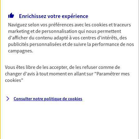
Multirisque Entreprise
Enrichissez votre expérience
Gagnez en simplicité et en sérénité avec votre
assurance multirisque entreprise. Un contrat
Naviguez selon vos préférences avec les
cookies et traceurs
unique pour protéger vos locaux, matériels pro,
marketing et de personnalisation qui nous permettent
équipements et stocks… sans oublier votre
d'afficher du contenu adapté à vos centres d'intérêts, des
responsabilité civile.
publicités personnalisées et de suivre la performance de nos
campagnes.
Découvrir l'offre Multirisque Entreprise
DEMANDER UN DEVIS
Vous êtes libre de les accepter, de les refuser comme de
changer d'avis à tout moment en allant sur
"Paramétrer mes
cookies
"
VOIR TOUTES NOS OFFRES
Consulter notre politique de
cookies
Nos expertises