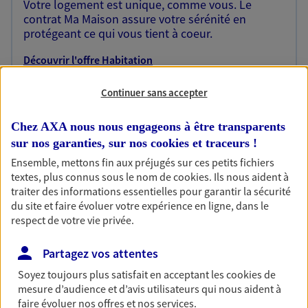
Votre logement est unique, comme vous. Le
contrat Ma Maison assure votre sérénité en
protégeant ce qui vous tient à coeur.
Découvrir l'offre Habitation
OBTENIR UN TARIF EN LIGNE
Continuer sans accepter
Chez AXA nous nous engageons à être transparents
Garantie Accidents de la Vie
sur nos garanties, sur nos
cookies et traceurs
!
Bricoleuse, féru de jardinage, pâtissier en herbe
Ensemble, mettons fin aux préjugés sur ces petits fichiers
ou grande lectrice… personne n'est à l'abri d'un
textes, plus connus sous le nom de
cookies
. Ils nous aident à
accident du quotidien. Avec Ma Protection
traiter des informations essentielles pour garantir la sécurité
Accident, protégez votre qualité de vie et vos
du site et faire évoluer votre expérience en ligne, dans le
revenus.
respect de votre vie privée.
Découvrir l'offre Garantie Accidents de la Vie
Partagez vos attentes
OBTENIR UN TARIF EN LIGNE
Soyez toujours plus satisfait en acceptant les
cookies
de
mesure d’audience et d’avis utilisateurs qui nous aident à
faire évoluer nos offres et nos services.