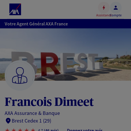
Espace
client
Assistance
Compte
Accéder
Votre Agent Général AXA France
au
contenu
principal
Accéder
au
pied
de
page
Francois Dimeet
AXA Assurance & Banque
Brest Cedex 1 (29)
Donnez votre avis
4,7
(46 avis)