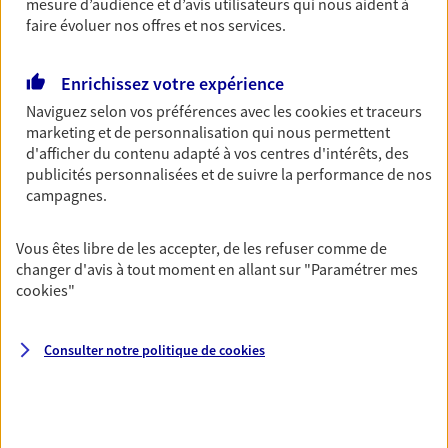
Découvrir l'offre Garantie Accidents de la Vie
mesure d’audience et d’avis utilisateurs qui nous aident à
faire évoluer nos offres et nos services.
OBTENIR UN TARIF EN LIGNE
Enrichissez votre expérience
Naviguez selon vos préférences avec les
cookies et traceurs
Multirisque Entreprise
marketing et de personnalisation qui nous permettent
Gagnez en simplicité et en sérénité avec votre
d'afficher du contenu adapté à vos centres d'intérêts, des
assurance multirisque entreprise. Un contrat
publicités personnalisées et de suivre la performance de nos
unique pour protéger vos locaux, matériels pro,
campagnes.
équipements et stocks… sans oublier votre
responsabilité civile.
Vous êtes libre de les accepter, de les refuser comme de
changer d'avis à tout moment en allant sur
"Paramétrer mes
Découvrir l'offre Multirisque Entreprise
cookies
"
DEMANDER UN DEVIS
Consulter notre politique de
cookies
VOIR TOUTES NOS OFFRES