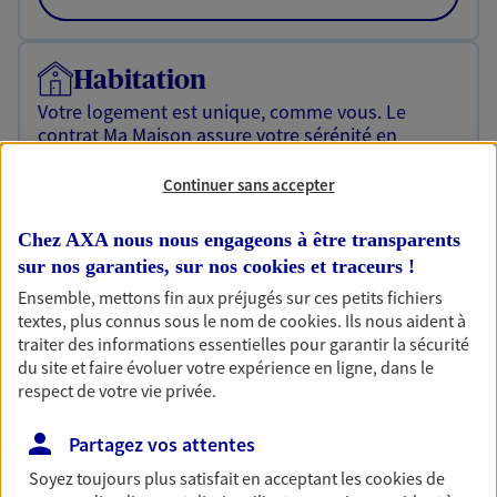
Habitation
Votre logement est unique, comme vous. Le
contrat Ma Maison assure votre sérénité en
protégeant ce qui vous tient à coeur.
Continuer sans accepter
Découvrir l'offre Habitation
Chez AXA nous nous engageons à être transparents
OBTENIR UN TARIF EN LIGNE
sur nos garanties, sur nos
cookies et traceurs
!
Ensemble, mettons fin aux préjugés sur ces petits fichiers
textes, plus connus sous le nom de
cookies
. Ils nous aident à
Garantie Accidents de la Vie
traiter des informations essentielles pour garantir la sécurité
Bricoleuse, féru de jardinage, pâtissier en herbe
du site et faire évoluer votre expérience en ligne, dans le
ou grande lectrice… personne n'est à l'abri d'un
respect de votre vie privée.
accident du quotidien. Avec Ma Protection
Accident, protégez votre qualité de vie et vos
Partagez vos attentes
revenus.
Soyez toujours plus satisfait en acceptant les
cookies
de