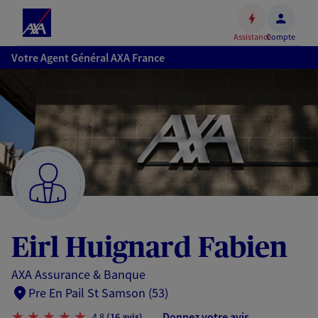
Espace
client
Assistance
Compte
Accéder
Votre Agent Général AXA France
au
contenu
principal
Accéder
au
pied
de
page
Eirl Huignard Fabien
AXA Assurance & Banque
Pre En Pail St Samson (53)
Donnez votre avis
4,8
(16 avis)