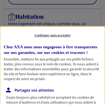
Habitation
Votre logement est unique, comme vous. Le
contrat Ma Maison assure votre sérénité en
protégeant ce qui vous tient à coeur.
Continuer sans accepter
Découvrir l'offre Habitation
Chez AXA nous nous engageons à être transparents
OBTENIR UN TARIF EN LIGNE
sur nos garanties, sur nos
cookies et traceurs
!
Ensemble, mettons fin aux préjugés sur ces petits fichiers
textes, plus connus sous le nom de
cookies
. Ils nous aident à
traiter des informations essentielles pour garantir la sécurité
Garantie Accidents de la Vie
du site et faire évoluer votre expérience en ligne, dans le
Bricoleuse, féru de jardinage, pâtissier en herbe
respect de votre vie privée.
ou grande lectrice… personne n'est à l'abri d'un
accident du quotidien. Avec Ma Protection
Partagez vos attentes
Accident, protégez votre qualité de vie et vos
revenus.
Soyez toujours plus satisfait en acceptant les
cookies
de
mesure d’audience et d’avis utilisateurs qui nous aident à