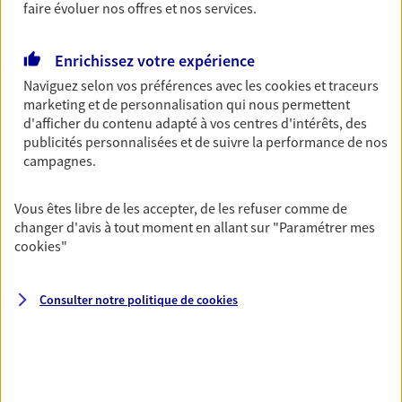
Découvrir l'offre Garantie Accidents de la Vie
faire évoluer nos offres et nos services.
OBTENIR UN TARIF EN LIGNE
Enrichissez votre expérience
Naviguez selon vos préférences avec les
cookies et traceurs
marketing et de personnalisation qui nous permettent
Multirisque Entreprise
d'afficher du contenu adapté à vos centres d'intérêts, des
Gagnez en simplicité et en sérénité avec votre
publicités personnalisées et de suivre la performance de nos
assurance multirisque entreprise. Un contrat
campagnes.
unique pour protéger vos locaux, matériels pro,
équipements et stocks… sans oublier votre
responsabilité civile.
Vous êtes libre de les accepter, de les refuser comme de
changer d'avis à tout moment en allant sur
"Paramétrer mes
Découvrir l'offre Multirisque Entreprise
cookies
"
DEMANDER UN DEVIS
Consulter notre politique de
cookies
VOIR TOUTES NOS OFFRES