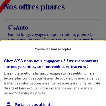
Nos offres phares
Auto
Fan de longs voyages ou petit rouleur, prenez la
route bien protégé. Assurez votre voiture avec le
contrat Mon Auto : une assurance qui roule pour
vous.
Continuer sans accepter
Découvrir l'offre Auto
Chez AXA nous nous engageons à être transparents
sur nos garanties, sur nos
cookies et traceurs
!
OBTENIR UN TARIF EN LIGNE
Ensemble, mettons fin aux préjugés sur ces petits fichiers
textes, plus connus sous le nom de
cookies
. Ils nous aident à
traiter des informations essentielles pour garantir la sécurité
Habitation
du site et faire évoluer votre expérience en ligne, dans le
Votre logement est unique, comme vous. Le
respect de votre vie privée.
contrat Ma Maison assure votre sérénité en
protégeant ce qui vous tient à coeur.
Partagez vos attentes