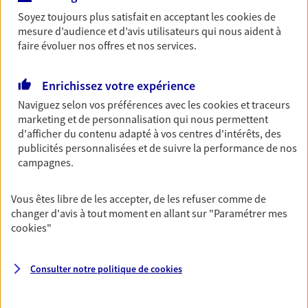
Soyez toujours plus satisfait en acceptant les
cookies
de
Découvrir l'offre Habitation
mesure d’audience et d’avis utilisateurs qui nous aident à
OBTENIR UN TARIF EN LIGNE
faire évoluer nos offres et nos services.
Enrichissez votre expérience
Garantie Accidents de la Vie
Naviguez selon vos préférences avec les
cookies et traceurs
Bricoleuse, féru de jardinage, pâtissier en herbe
marketing et de personnalisation qui nous permettent
ou grande lectrice… personne n'est à l'abri d'un
d'afficher du contenu adapté à vos centres d'intérêts, des
accident du quotidien. Avec Ma Protection
publicités personnalisées et de suivre la performance de nos
Accident, protégez votre qualité de vie et vos
campagnes.
revenus.
Vous êtes libre de les accepter, de les refuser comme de
Découvrir l'offre Garantie Accidents de la Vie
changer d'avis à tout moment en allant sur
"Paramétrer mes
cookies
"
OBTENIR UN TARIF EN LIGNE
Consulter notre politique de
cookies
Multirisque Entreprise
Gagnez en simplicité et en sérénité avec votre