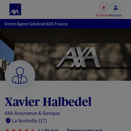
Espace
client
Assistance
Compte
Accéder
Votre Agent Général AXA France
au
contenu
principal
Accéder
au
pied
de
page
Xavier Halbedel
AXA Assurance & Banque
La Rochelle (17)
Donnez votre avis
4,4
(56 avis)