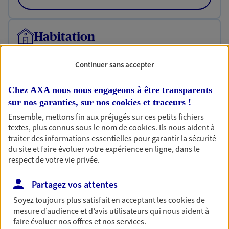
Habitation
Votre logement est unique, comme vous. Le
contrat Ma Maison assure votre sérénité en
Continuer sans accepter
protégeant ce qui vous tient à coeur.
Chez AXA nous nous engageons à être transparents
Découvrir l'offre Habitation
sur nos garanties, sur nos
cookies et traceurs
!
OBTENIR UN TARIF EN LIGNE
Ensemble, mettons fin aux préjugés sur ces petits fichiers
textes, plus connus sous le nom de
cookies
. Ils nous aident à
traiter des informations essentielles pour garantir la sécurité
du site et faire évoluer votre expérience en ligne, dans le
Garantie Accidents de la Vie
respect de votre vie privée.
Bricoleuse, féru de jardinage, pâtissier en herbe
ou grande lectrice… personne n'est à l'abri d'un
Partagez vos attentes
accident du quotidien. Avec Ma Protection
Accident, protégez votre qualité de vie et vos
Soyez toujours plus satisfait en acceptant les
cookies
de
revenus.
mesure d’audience et d’avis utilisateurs qui nous aident à
faire évoluer nos offres et nos services.