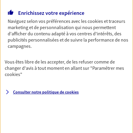
Découvrir l'offre Garantie Accidents de la Vie
OBTENIR UN TARIF EN LIGNE
Enrichissez votre expérience
Naviguez selon vos préférences avec les
cookies et traceurs
marketing et de personnalisation qui nous permettent
d'afficher du contenu adapté à vos centres d'intérêts, des
Multirisque Entreprise
publicités personnalisées et de suivre la performance de nos
Gagnez en simplicité et en sérénité avec votre
campagnes.
assurance multirisque entreprise. Un contrat
unique pour protéger vos locaux, matériels pro,
équipements et stocks… sans oublier votre
Vous êtes libre de les accepter, de les refuser comme de
responsabilité civile.
changer d'avis à tout moment en allant sur
"Paramétrer mes
cookies
"
Découvrir l'offre Multirisque Entreprise
DEMANDER UN DEVIS
Consulter notre politique de
cookies
VOIR TOUTES NOS OFFRES