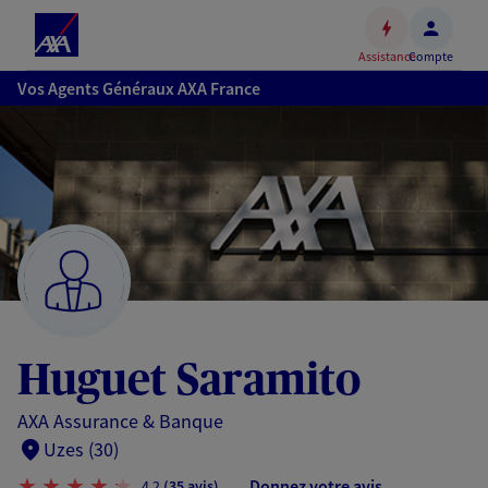
Espace
client
Assistance
Compte
Accéder
Vos Agents Généraux AXA France
au
contenu
principal
Accéder
au
pied
de
page
Huguet Saramito
AXA Assurance & Banque
Uzes (30)
Donnez votre avis
4,2
(35 avis)