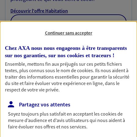
Découvrir l'offre Habitation
OBTENIR UN TARIF EN LIGNE
Continuer sans accepter
Garantie Accidents de la Vie
Chez AXA nous nous engageons à être transparents
Bricoleuse, féru de jardinage, pâtissier en herbe
sur nos garanties, sur nos
cookies et traceurs
!
ou grande lectrice… personne n'est à l'abri d'un
Ensemble, mettons fin aux préjugés sur ces petits fichiers
accident du quotidien. Avec Ma Protection
textes, plus connus sous le nom de
cookies
. Ils nous aident à
Accident, protégez votre qualité de vie et vos
traiter des informations essentielles pour garantir la sécurité
revenus.
du site et faire évoluer votre expérience en ligne, dans le
respect de votre vie privée.
Découvrir l'offre Garantie Accidents de la Vie
Partagez vos attentes
OBTENIR UN TARIF EN LIGNE
Soyez toujours plus satisfait en acceptant les
cookies
de
mesure d’audience et d’avis utilisateurs qui nous aident à
faire évoluer nos offres et nos services.
Multirisque Entreprise