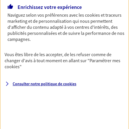
Gagnez en simplicité et en sérénité avec votre
assurance multirisque entreprise. Un contrat
Enrichissez votre expérience
unique pour protéger vos locaux, matériels pro,
Naviguez selon vos préférences avec les
cookies et traceurs
équipements et stocks… sans oublier votre
marketing et de personnalisation qui nous permettent
responsabilité civile.
d'afficher du contenu adapté à vos centres d'intérêts, des
publicités personnalisées et de suivre la performance de nos
Découvrir l'offre Multirisque Entreprise
campagnes.
DEMANDER UN DEVIS
Vous êtes libre de les accepter, de les refuser comme de
changer d'avis à tout moment en allant sur
"Paramétrer mes
cookies
"
VOIR TOUTES NOS OFFRES
Consulter notre politique de
cookies
Nos expertises