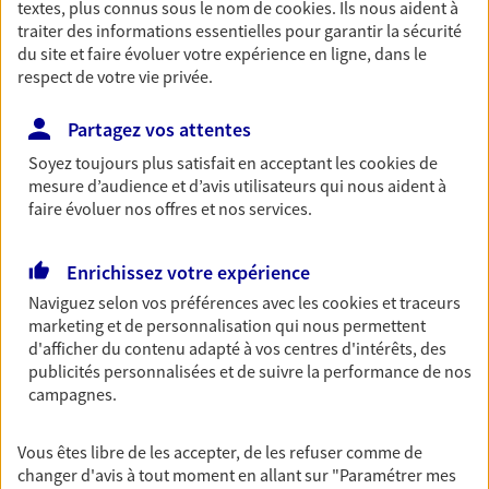
textes, plus connus sous le nom de
cookies
. Ils nous aident à
Votre logement est unique, comme vous. Le
traiter des informations essentielles pour garantir la sécurité
contrat Ma Maison assure votre sérénité en
du site et faire évoluer votre expérience en ligne, dans le
protégeant ce qui vous tient à coeur.
respect de votre vie privée.
Partagez vos attentes
Garantie Accidents de la Vie
Soyez toujours plus satisfait en acceptant les
cookies
de
Bricoleuse, féru de jardinage, pâtissier en herbe
mesure d’audience et d’avis utilisateurs qui nous aident à
ou grande lectrice… personne n'est à l'abri d'un
faire évoluer nos offres et nos services.
accident du quotidien. Avec Ma Protection
Accident, protégez votre qualité de vie et vos
revenus.
Enrichissez votre expérience
Naviguez selon vos préférences avec les
cookies et traceurs
marketing et de personnalisation qui nous permettent
Multirisque Professionnelle
d'afficher du contenu adapté à vos centres d'intérêts, des
Gagnez en simplicité et en sérénité avec votre
publicités personnalisées et de suivre la performance de nos
assurance multirisque professionnelle. Un contrat
campagnes.
unique pour protéger vos locaux, matériels pro,
équipements et stocks… sans oublier votre
Vous êtes libre de les accepter, de les refuser comme de
responsabilité civile.
changer d'avis à tout moment en allant sur
"Paramétrer mes