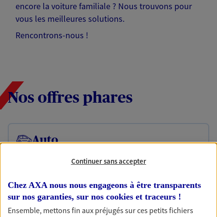
encore la voiture familiale ? Nous trouvons pour
vous les meilleures solutions.
Rencontrons-nous !
Nos offres phares
Auto
Fan de longs voyages ou petit rouleur, prenez la
Continuer sans accepter
route bien protégé. Assurez votre voiture avec le
contrat Référence : une assurance qui roule pour
vous.
Chez AXA nous nous engageons à être transparents
sur nos garanties, sur nos
cookies et traceurs
!
Ensemble, mettons fin aux préjugés sur ces petits fichiers
Habitation