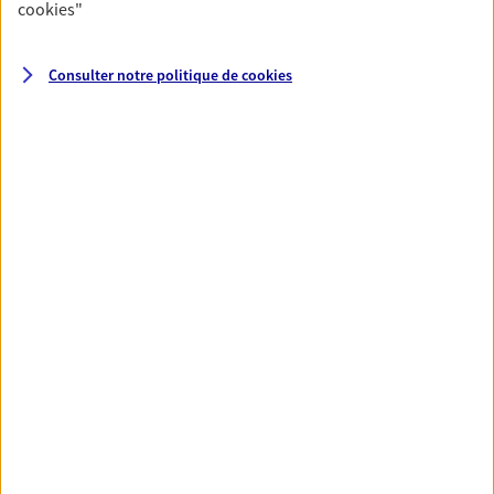
cookies
"
VOIR TOUTES NOS OFFRES
Consulter notre politique de
cookies
Nos expertises
Vous protéger et protéger vos
proches face aux aléas de la
vie
Avec nos solutions de prévoyance, sécurisez
vos ressources et protégez vos proches en cas
d'accident, d'invalidité, d'incapacité ou de
décès.
Vous aider à constituer une