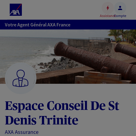
Espace
client
Assistance
Compte
Accéder
Votre Agent Général AXA France
au
contenu
principal
Accéder
au
pied
de
page
Espace Conseil De St
Denis Trinite
AXA Assurance