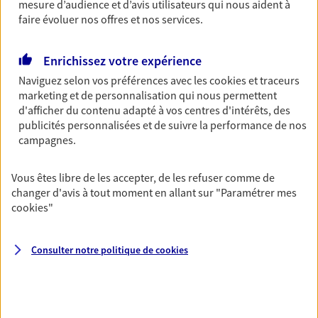
mesure d’audience et d’avis utilisateurs qui nous aident à
OBTENIR UN TARIF EN LIGNE
faire évoluer nos offres et nos services.
Enrichissez votre expérience
Multirisque Entreprise
Naviguez selon vos préférences avec les
cookies et traceurs
Gagnez en simplicité et en sérénité avec votre
marketing et de personnalisation qui nous permettent
assurance multirisque entreprise. Un contrat
d'afficher du contenu adapté à vos centres d'intérêts, des
unique pour protéger vos locaux, matériels pro,
publicités personnalisées et de suivre la performance de nos
équipements et stocks… sans oublier votre
campagnes.
responsabilité civile.
Découvrir l'offre Multirisque Entreprise
Vous êtes libre de les accepter, de les refuser comme de
changer d'avis à tout moment en allant sur
"Paramétrer mes
DEMANDER UN DEVIS
cookies
"
Consulter notre politique de
cookies
VOIR TOUTES NOS OFFRES