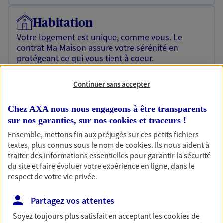
Habitation
Votre logement est unique, comme vous. Le
contrat Ma Maison assure votre sérénité en
protégeant ce qui vous tient à coeur.
Découvrir l'offre Habitation
Continuer sans accepter
OBTENIR UN TARIF EN LIGNE
Chez AXA nous nous engageons à être transparents
sur nos garanties, sur nos
cookies et traceurs
!
Ensemble, mettons fin aux préjugés sur ces petits fichiers
Garantie Accidents de la Vie
textes, plus connus sous le nom de
cookies
. Ils nous aident à
Bricoleuse, féru de jardinage, pâtissier en herbe
traiter des informations essentielles pour garantir la sécurité
ou grande lectrice… personne n'est à l'abri d'un
du site et faire évoluer votre expérience en ligne, dans le
accident du quotidien. Avec Ma Protection
respect de votre vie privée.
Accident, protégez votre qualité de vie et vos
revenus.
Partagez vos attentes
Découvrir l'offre Garantie Accidents de la Vie
Soyez toujours plus satisfait en acceptant les
cookies
de