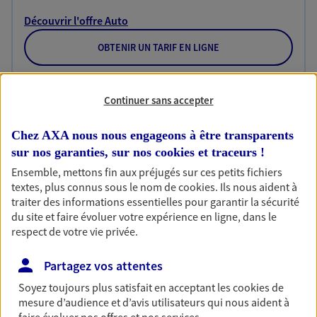
Découvrir l'offre Auto
OBTENIR UN TARIF EN LIGNE
Continuer sans accepter
Habitation
Votre logement est unique, comme vous. Le
Chez AXA nous nous engageons à être transparents
contrat Ma Maison assure votre sérénité en
sur nos garanties, sur nos
cookies et traceurs
!
protégeant ce qui vous tient à coeur.
Ensemble, mettons fin aux préjugés sur ces petits fichiers
Découvrir l'offre Habitation
textes, plus connus sous le nom de
cookies
. Ils nous aident à
traiter des informations essentielles pour garantir la sécurité
OBTENIR UN TARIF EN LIGNE
du site et faire évoluer votre expérience en ligne, dans le
respect de votre vie privée.
Garantie Accidents de la Vie
Partagez vos attentes
Bricoleuse, féru de jardinage, pâtissier en herbe
Soyez toujours plus satisfait en acceptant les
cookies
de
ou grande lectrice… personne n'est à l'abri d'un
mesure d’audience et d’avis utilisateurs qui nous aident à
accident du quotidien. Avec Ma Protection