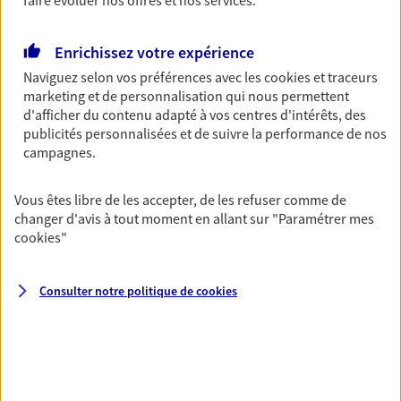
faire évoluer nos offres et nos services.
Accident, protégez votre qualité de vie et vos
revenus.
Enrichissez votre expérience
Découvrir l'offre Garantie Accidents de la Vie
Naviguez selon vos préférences avec les
cookies et traceurs
marketing et de personnalisation qui nous permettent
OBTENIR UN TARIF EN LIGNE
d'afficher du contenu adapté à vos centres d'intérêts, des
publicités personnalisées et de suivre la performance de nos
campagnes.
Multirisque Entreprise
Gagnez en simplicité et en sérénité avec votre
Vous êtes libre de les accepter, de les refuser comme de
assurance multirisque entreprise. Un contrat
changer d'avis à tout moment en allant sur
"Paramétrer mes
unique pour protéger vos locaux, matériels pro,
cookies
"
équipements et stocks… sans oublier votre
responsabilité civile.
Consulter notre politique de
cookies
Découvrir l'offre Multirisque Entreprise
DEMANDER UN DEVIS