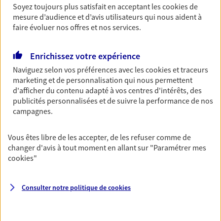
revenus.
Soyez toujours plus satisfait en acceptant les
cookies
de
mesure d’audience et d’avis utilisateurs qui nous aident à
Découvrir l'offre Garantie Accidents de la Vie
faire évoluer nos offres et nos services.
OBTENIR UN TARIF EN LIGNE
Enrichissez votre expérience
Naviguez selon vos préférences avec les
cookies et traceurs
marketing et de personnalisation qui nous permettent
Multirisque Entreprise
d'afficher du contenu adapté à vos centres d'intérêts, des
Gagnez en simplicité et en sérénité avec votre
publicités personnalisées et de suivre la performance de nos
assurance multirisque entreprise. Un contrat
campagnes.
unique pour protéger vos locaux, matériels pro,
équipements et stocks… sans oublier votre
responsabilité civile.
Vous êtes libre de les accepter, de les refuser comme de
changer d'avis à tout moment en allant sur
"Paramétrer mes
Découvrir l'offre Multirisque Entreprise
cookies
"
DEMANDER UN DEVIS
Consulter notre politique de
cookies
VOIR TOUTES NOS OFFRES