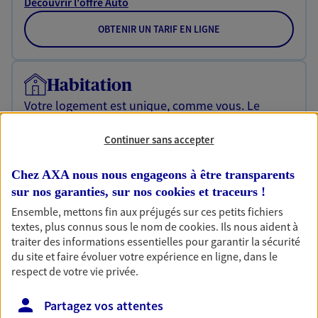
Découvrir l'offre Auto
OBTENIR UN TARIF EN LIGNE
Habitation
Votre logement est unique, comme vous. Le
contrat Ma Maison assure votre sérénité en
protégeant ce qui vous tient à coeur.
Continuer sans accepter
Découvrir l'offre Habitation
Chez AXA nous nous engageons à être transparents
OBTENIR UN TARIF EN LIGNE
sur nos garanties, sur nos
cookies et traceurs
!
Ensemble, mettons fin aux préjugés sur ces petits fichiers
textes, plus connus sous le nom de
cookies
. Ils nous aident à
traiter des informations essentielles pour garantir la sécurité
Garantie Accidents de la Vie
du site et faire évoluer votre expérience en ligne, dans le
Bricoleuse, féru de jardinage, pâtissier en herbe
respect de votre vie privée.
ou grande lectrice… personne n'est à l'abri d'un
accident du quotidien. Avec Ma Protection
Partagez vos attentes
Accident, protégez votre qualité de vie et vos