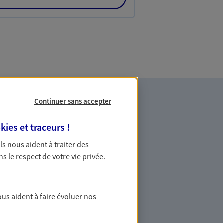
Continuer sans accepter
kies et traceurs
!
 Ils nous aident à traiter des
ns le respect de votre vie privée.
es professionnels et les
ous aident à faire évoluer nos
ommes des indépendants. Nous
des solutions cohérentes pour protéger