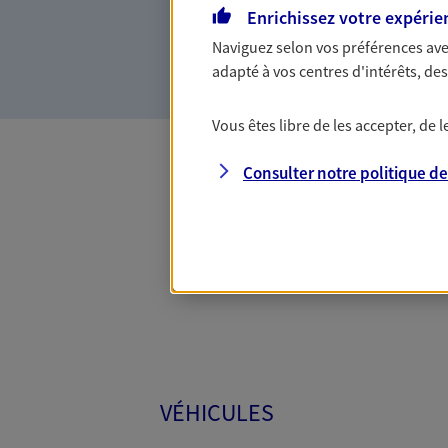
Enrichissez votre expérie
la confiance et la proximité.
connaître que nous proposon
Naviguez selon vos préférences ave
adapté à vos centres d'intérêts, d
Vous êtes libre de les accepter, de
Consulter notre politique d
Toutes
VÉHICULES