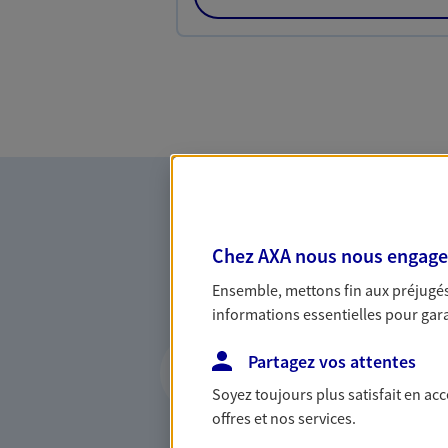
Chez AXA nous nous engageon
Ensemble, mettons fin aux préjugés 
informations essentielles pour garan
Vous accompagner 
Partagez vos attentes
confiance
Soyez toujours plus satisfait en ac
offres et nos services.
Vous accompagner dans vos p
votre vie, c'est ainsi que no