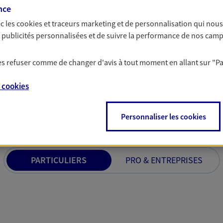
nce
 C'est en apprenant à vous
votre activité, vos c
s de meilleures solutions.
votre famille.
c les
cookies et traceurs
marketing et de personnalisation qui nous
es publicités personnalisées et de suivre la performance de nos cam
 les refuser comme de changer d'avis à tout moment en allant sur
"P
e
cookies
 nos offres Assurance &
Personnaliser les cookies
PARTICULIERS
PRO & ENTREPRISES