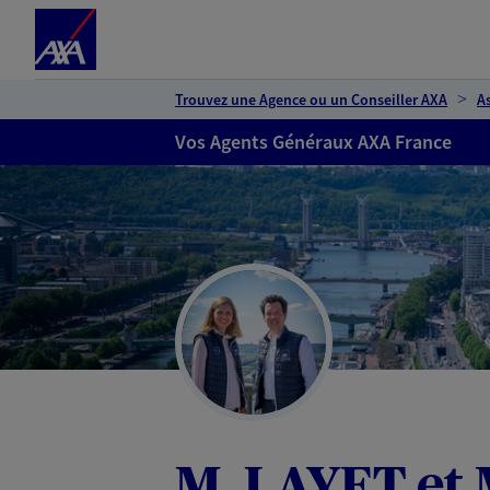
Espace client
Accéder au contenu principal
Accéder au pied de page
Trouvez une Agence ou un Conseiller AXA
A
Vos Agents Généraux AXA France
M. LAYET e