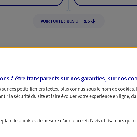
VOIR TOUTES NOS OFFRES
Nos expertises
s à être transparents sur nos garanties, sur nos
coo
sur ces petits fichiers textes, plus connus sous le nom de
cookies
.
tir la sécurité du site et faire évoluer votre expérience en ligne, da
dans la durée et la
Accompagner l
entreprises
ceptant les
cookies
de mesure d’audience et d’avis utilisateurs qui n
rojets de vie tout au long de
Comme vous, nous s
us concevons notre métier : dans
bâtissons ensemble 