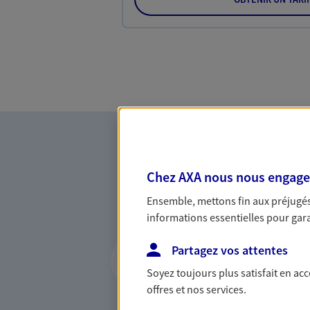
Chez AXA nous nous engageon
Ensemble, mettons fin aux préjugés 
informations essentielles pour garan
Accompagner les p
Partagez vos attentes
entreprises
Soyez toujours plus satisfait en ac
offres et nos services.
Comme vous, nous sommes 
bâtissons ensemble des solu