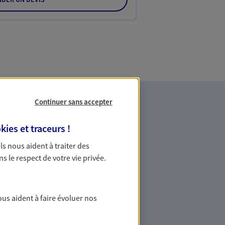
Continuer sans accepter
kies et traceurs
!
 Ils nous aident à traiter des
ns le respect de votre vie privée.
professions libérales
ous aident à faire évoluer nos
sions médicales sont exposées à des
 nous disposons d'offres spécialement