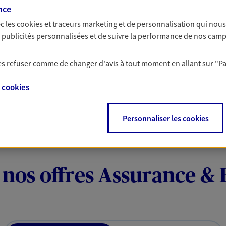
nce
teurs... mais aussi vous-même et
adaptées pour tous le
civile, complémentair
c les
cookies et traceurs
marketing et de personnalisation qui nous
on de votre
Accompagner 
es publicités personnalisées et de suivre la performance de nos cam
Experts du risque en
 les refuser comme de changer d'avis à tout moment en allant sur
"P
vers des solutions en
rimoine avec nos solutions pour
société et protéger a
 protéger vos actifs.
e
cookies
dirigeant.
Personnaliser les cookies
 nos offres Assurance &