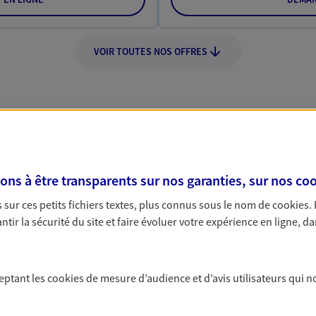
VOIR TOUTES NOS OFFRES
Nos expertises
s à être transparents sur nos garanties, sur nos
coo
sur ces petits fichiers textes, plus connus sous le nom de
cookies
.
tir la sécurité du site et faire évoluer votre expérience en ligne, da
rofessionnels et les
Protéger les 
médicales
ceptant les
cookies
de mesure d’audience et d’avis utilisateurs qui n
des indépendants. Nous
Parce que les profes
tions cohérentes pour protéger
risques spécifiques,