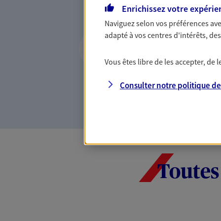
Enrichissez votre expérie
votre activité, vos collabora
votre famille.
Naviguez selon vos préférences ave
Optimiser la gesti
adapté à vos centres d'intérêts, d
patrimoine
Vous êtes libre de les accepter, de
Gérez et optimisez votre pat
diversifier vos placements et
Consulter notre politique d
Toutes