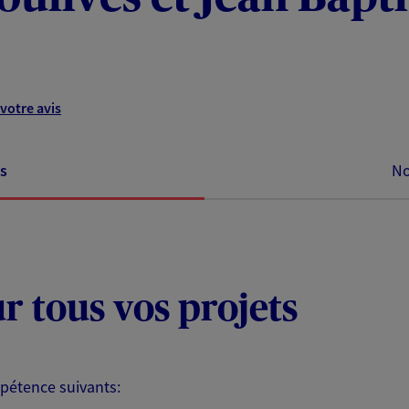
votre avis
s
No
ur tous vos projets
pétence suivants: