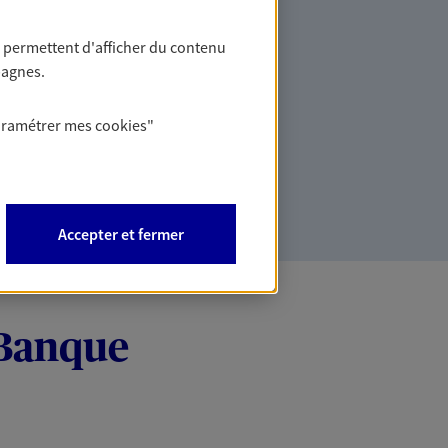
s pans de leur activité : responsabilité
e santé, multirisques...
 permettent d'afficher du contenu
les entreprises
pagnes.
 entreprise, nous saurons vous guider
aramétrer mes
cookies
"
 adéquation avec la situation de votre
insi son activité, son personnel et son
Accepter et fermer
 Banque