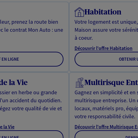
Habitation
leur, prenez la route bien
Votre logement est unique
ec le contrat Mon Auto : une
Maison assure votre sérénit
à coeur.
Découvrir l'offre Habitation
F EN LIGNE
OBTENIR U
de la Vie
Multirisque Ent
issier en herbe ou grande
Gagnez en simplicité et en 
d'un accident du quotidien.
multirisque entreprise. Un
gez votre qualité de vie et
locaux, matériels pro, équ
votre responsabilité civile.
e la Vie
Découvrir l'offre Multirisque 
F EN LIGNE
DEMAN