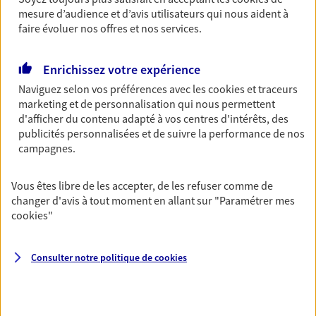
revenus.
mesure d’audience et d’avis utilisateurs qui nous aident à
faire évoluer nos offres et nos services.
Découvrir l'offre Garantie Accidents de la Vie
OBTENIR UN TARIF EN LIGNE
Enrichissez votre expérience
Naviguez selon vos préférences avec les
cookies et traceurs
marketing et de personnalisation qui nous permettent
Multirisque Entreprise
d'afficher du contenu adapté à vos centres d'intérêts, des
publicités personnalisées et de suivre la performance de nos
Gagnez en simplicité et en sérénité avec votre
campagnes.
assurance multirisque entreprise. Un contrat
unique pour protéger vos locaux, matériels pro,
équipements et stocks… sans oublier votre
Vous êtes libre de les accepter, de les refuser comme de
responsabilité civile.
changer d'avis à tout moment en allant sur
"Paramétrer mes
cookies
"
Découvrir l'offre Multirisque Entreprise
DEMANDER UN DEVIS
Consulter notre politique de
cookies
VOIR TOUTES NOS OFFRES