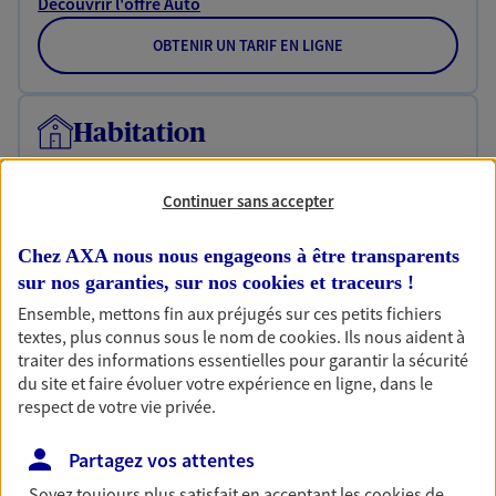
Découvrir l'offre Auto
OBTENIR UN TARIF EN LIGNE
Habitation
Votre logement est unique, comme vous. Le
contrat Ma Maison assure votre sérénité en
Continuer sans accepter
protégeant ce qui vous tient à coeur.
Découvrir l'offre Habitation
Chez AXA nous nous engageons à être transparents
sur nos garanties, sur nos
cookies et traceurs
!
OBTENIR UN TARIF EN LIGNE
Ensemble, mettons fin aux préjugés sur ces petits fichiers
textes, plus connus sous le nom de
cookies
. Ils nous aident à
traiter des informations essentielles pour garantir la sécurité
Garantie Accidents de la Vie
du site et faire évoluer votre expérience en ligne, dans le
respect de votre vie privée.
Bricoleuse, féru de jardinage, pâtissier en herbe
ou grande lectrice… personne n'est à l'abri d'un
Partagez vos attentes
accident du quotidien. Avec Ma Protection
Accident, protégez votre qualité de vie et vos
Soyez toujours plus satisfait en acceptant les
cookies
de