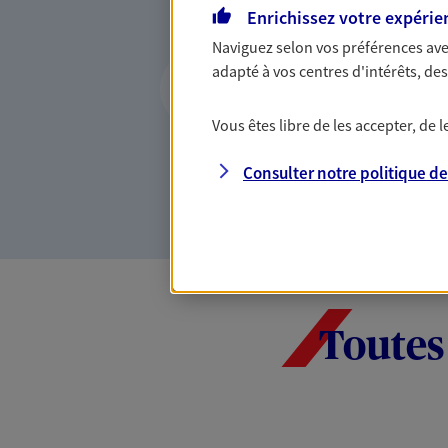
la confiance et la proximité.
Enrichissez votre expérie
connaître que nous proposon
Naviguez selon vos préférences ave
Etre proche de vo
adapté à vos centres d'intérêts, d
Avoir un interlocuteur proch
Vous êtes libre de les accepter, de
cela change tout. Une relati
relation de qualité.
Consulter notre politique d
Toutes