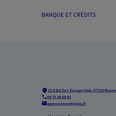
BANQUE ET CRÉDITS
13 A Bd De L Europe Unie,
07120 Ruom
04 75 39 64 92
agence.besset@axa.fr