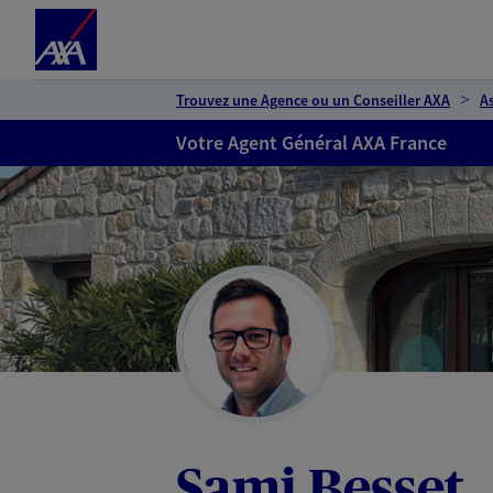
Espace client
Accéder au contenu principal
Accéder au pied de page
Trouvez une Agence ou un Conseiller AXA
A
Votre Agent Général AXA France
Sami Besset