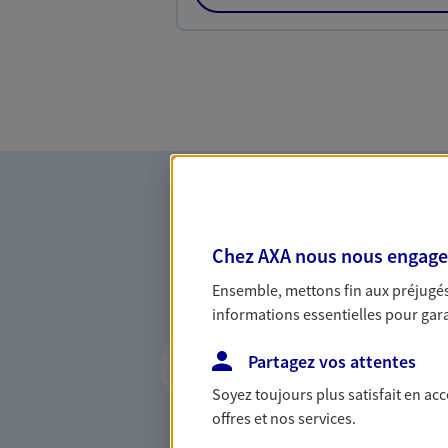
Chez AXA nous nous engageon
Ensemble, mettons fin aux préjugés 
informations essentielles pour garan
Vous accompagner 
Partagez vos attentes
confiance
Soyez toujours plus satisfait en ac
Vous accompagner dans vos p
offres et nos services.
votre vie, c'est ainsi que no