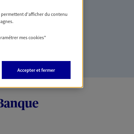
soins.
 permettent d'afficher du contenu
e vie professionnelle et
pagnes.
vée
aramétrer mes
cookies
"
es solutions en cohérence avec vos
ation personnelle afin de consolider
ale et patrimoniale.
Accepter et fermer
 Banque