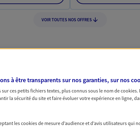
VOIR TOUTES NOS OFFRES
Nos expertises
s à être transparents sur nos garanties, sur nos
coo
sur ces petits fichiers textes, plus connus sous le nom de
cookies
.
tir la sécurité du site et faire évoluer votre expérience en ligne, da
dans la durée et la
Accompagner 
Achat immobilier, ins
ceptant les
cookies
de mesure d’audience et d’avis utilisateurs qui n
de moments de vie qu
rojets de vie tout au long de
d'assurance et d'épa
us concevons notre métier : dans