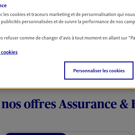
cohérent avec vos be
 C'est en apprenant à vous
nce
s de meilleures solutions.
c les
cookies et traceurs
marketing et de personnalisation qui nous
us, tout simplement
Protéger votr
es publicités personnalisées et de suivre la performance de nos cam
votre vie pri
e de vous, facilement joignable,
 les refuser comme de changer d'avis à tout moment en allant sur
"P
on de proximité est toujours une
Nous construisons d
besoins et votre situ
e
cookies
votre protection soci
Personnaliser les cookies
 nos offres Assurance &