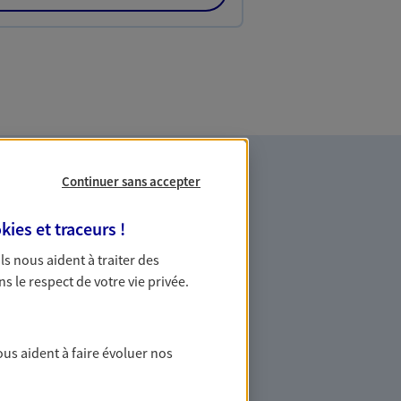
Continuer sans accepter
kies et traceurs
!
 Ils nous aident à traiter des
ns le respect de votre vie privée.
vos projets de vie
tallation, départ à la retraite… Autant
ous aident à faire évoluer nos
i nécessitent des solutions
rgne. Recevez un conseil d'expert