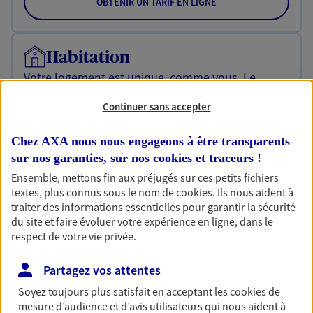
OBTENIR UN TARIF EN LIGNE
Habitation
Votre logement est unique, comme vous. Le
contrat Ma Maison assure votre sérénité en
protégeant ce qui vous tient à coeur.
Continuer sans accepter
Découvrir l'offre Habitation
Chez AXA nous nous engageons à être transparents
sur nos garanties, sur nos
cookies et traceurs
!
OBTENIR UN TARIF EN LIGNE
Ensemble, mettons fin aux préjugés sur ces petits fichiers
textes, plus connus sous le nom de
cookies
. Ils nous aident à
traiter des informations essentielles pour garantir la sécurité
Garantie Accidents de la Vie
du site et faire évoluer votre expérience en ligne, dans le
Bricoleuse, féru de jardinage, pâtissier en herbe
respect de votre vie privée.
ou grande lectrice… personne n'est à l'abri d'un
accident du quotidien. Avec Ma Protection
Partagez vos attentes
Accident, protégez votre qualité de vie et vos
Soyez toujours plus satisfait en acceptant les
cookies
de
revenus.
mesure d’audience et d’avis utilisateurs qui nous aident à