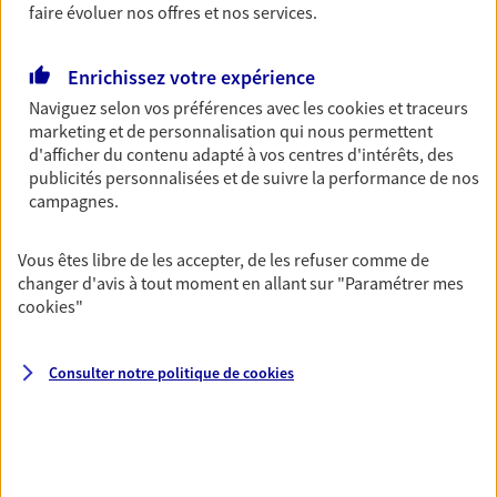
faire évoluer nos offres et nos services.
Découvrir l'offre Garantie Accidents de la Vie
OBTENIR UN TARIF EN LIGNE
Enrichissez votre expérience
Naviguez selon vos préférences avec les
cookies et traceurs
marketing et de personnalisation qui nous permettent
Multirisque Entreprise
d'afficher du contenu adapté à vos centres d'intérêts, des
Gagnez en simplicité et en sérénité avec votre
publicités personnalisées et de suivre la performance de nos
assurance multirisque entreprise. Un contrat
campagnes.
unique pour protéger vos locaux, matériels pro,
équipements et stocks… sans oublier votre
Vous êtes libre de les accepter, de les refuser comme de
responsabilité civile.
changer d'avis à tout moment en allant sur
"Paramétrer mes
cookies
"
Découvrir l'offre Multirisque Entreprise
DEMANDER UN DEVIS
Consulter notre politique de
cookies
VOIR TOUTES NOS OFFRES