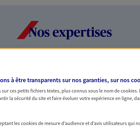
Nos expertises
dans la durée et la
Accompagner l
entreprises
s à être transparents sur nos garanties, sur nos
coo
rojets de vie tout au long de
Comme vous, nous s
sur ces petits fichiers textes, plus connus sous le nom de
cookies
.
us concevons notre métier : dans
bâtissons ensemble 
tir la sécurité du site et faire évoluer votre expérience en ligne, da
 C'est en apprenant à vous
votre activité, vos c
s de meilleures solutions.
votre famille.
ceptant les
cookies
de mesure d’audience et d’avis utilisateurs qui n