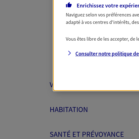
Enrichissez votre expérie
Naviguez selon vos préférences ave
Toutes
adapté à vos centres d'intérêts, d
Vous êtes libre de les accepter, de
Consulter notre politique d
VÉHICULES
HABITATION
SANTÉ ET PRÉVOYANCE