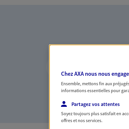
Vous accompagner 
confiance
Chez AXA nous nous engageon
Vous accompagner dans vos p
Ensemble, mettons fin aux préjugés 
votre vie, c'est ainsi que no
informations essentielles pour garan
la confiance et la proximité.
connaître que nous proposon
Partagez vos attentes
Soyez toujours plus satisfait en ac
offres et nos services.