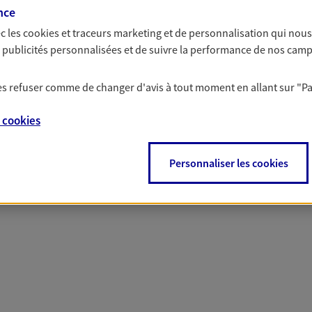
nce
c les
cookies et traceurs
marketing et de personnalisation qui nous
 nos offres Assurance &
es publicités personnalisées et de suivre la performance de nos cam
 les refuser comme de changer d'avis à tout moment en allant sur
"P
e
cookies
PARTICULIERS
PRO & ENTREPRISES
Personnaliser les cookies