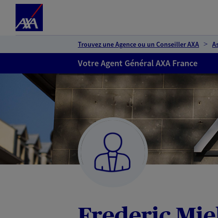
Espace client
Accéder au contenu principal
Accéder au pied de page
Trouvez une Agence ou un Conseiller AXA
A
Votre Agent Général AXA France
Frederic Mie