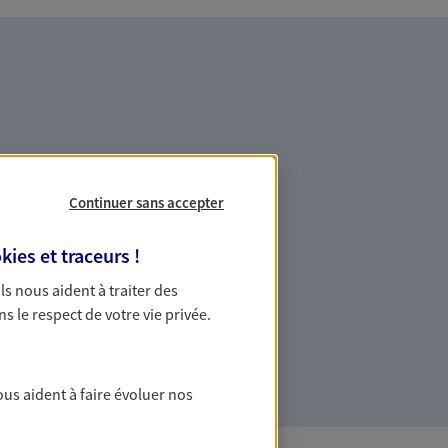
es professionnels et les
Continuer sans accepter
kies et traceurs
!
ommes des indépendants. Nous
 Ils nous aident à traiter des
des solutions cohérentes pour protéger
ns le respect de votre vie privée.
ollaborateurs... mais aussi vous-même et
ous aident à faire évoluer nos