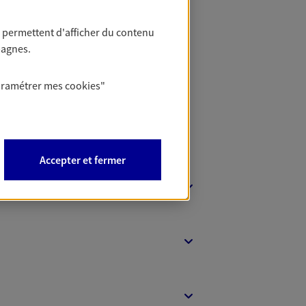
 permettent d'afficher du contenu
 Banque
pagnes.
aramétrer mes
cookies
"
Accepter et fermer