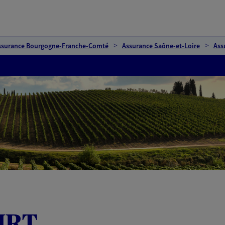
ssurance Bourgogne-Franche-Comté
Assurance Saône-et-Loire
Ass
 MRT