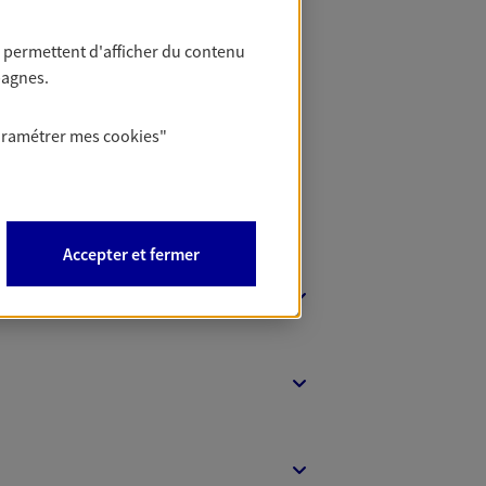
 permettent d'afficher du contenu
 Banque
pagnes.
aramétrer mes
cookies
"
Accepter et fermer