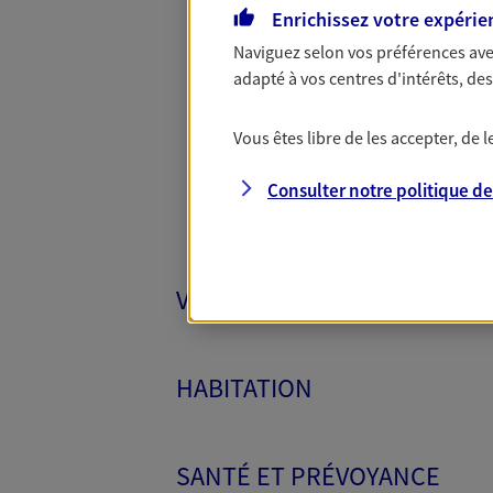
Enrichissez votre expérie
Naviguez selon vos préférences ave
Toutes
adapté à vos centres d'intérêts, d
Vous êtes libre de les accepter, de
Consulter notre politique d
VÉHICULES
HABITATION
SANTÉ ET PRÉVOYANCE