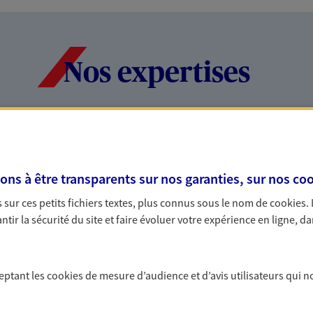
Nos expertises
dans la durée et la
Accompagner l
entreprises
s à être transparents sur nos garanties, sur nos
coo
rojets de vie tout au long de
Comme vous, nous s
sur ces petits fichiers textes, plus connus sous le nom de
cookies
.
us concevons notre métier : dans
bâtissons ensemble 
tir la sécurité du site et faire évoluer votre expérience en ligne, da
 C'est en apprenant à vous
votre activité, vos c
s de meilleures solutions.
votre famille.
ceptant les
cookies
de mesure d’audience et d’avis utilisateurs qui n