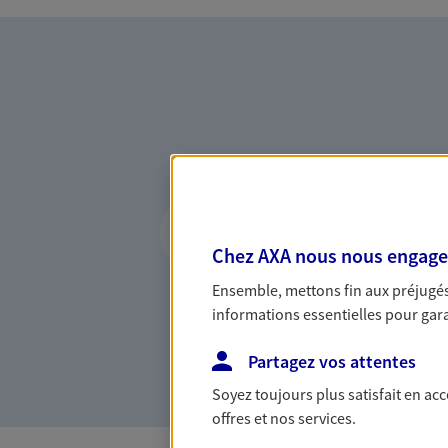
Vous accompagner 
confiance
Chez AXA nous nous engageon
Vous accompagner dans vos p
Ensemble, mettons fin aux préjugés 
votre vie, c'est ainsi que no
informations essentielles pour garan
la confiance et la proximité.
connaître que nous proposon
Partagez vos attentes
Soyez toujours plus satisfait en ac
offres et nos services.