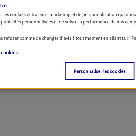
nce
c les
cookies et traceurs
marketing et de personnalisation qui nous
 nos offres Assurance &
es publicités personnalisées et de suivre la performance de nos cam
 les refuser comme de changer d'avis à tout moment en allant sur
"P
e
cookies
PARTICULIERS
PRO & ENTREPRISES
Personnaliser les cookies