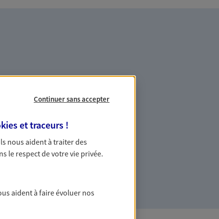
es professionnels et les
Continuer sans accepter
kies et traceurs
!
ommes des indépendants. Nous
 Ils nous aident à traiter des
des solutions cohérentes pour protéger
ns le respect de votre vie privée.
ollaborateurs... mais aussi vous-même et
ous aident à faire évoluer nos