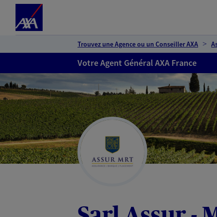
Espace client
Accéder au contenu principal
Accéder au pied de page
Trouvez une Agence ou un Conseiller AXA
A
Votre Agent Général AXA France
Sarl Assur -