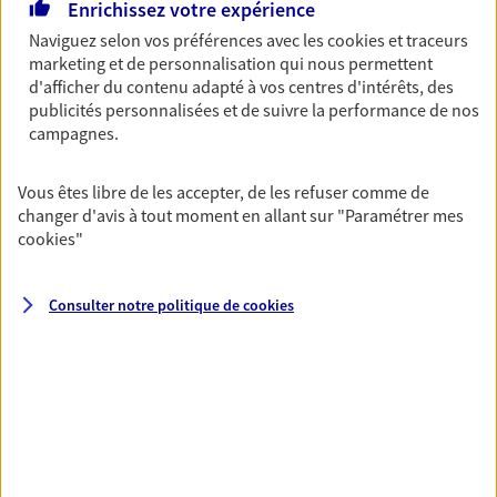
Enrichissez votre expérience
Découvrir l'offre Garantie Accidents de la Vie
Naviguez selon vos préférences avec les
cookies et traceurs
marketing et de personnalisation qui nous permettent
OBTENIR UN TARIF EN LIGNE
d'afficher du contenu adapté à vos centres d'intérêts, des
publicités personnalisées et de suivre la performance de nos
campagnes.
Multirisque Entreprise
Gagnez en simplicité et en sérénité avec votre
Vous êtes libre de les accepter, de les refuser comme de
assurance multirisque entreprise. Un contrat
changer d'avis à tout moment en allant sur
"Paramétrer mes
unique pour protéger vos locaux, matériels pro,
cookies
"
équipements et stocks… sans oublier votre
responsabilité civile.
Consulter notre politique de
cookies
Découvrir l'offre Multirisque Entreprise
DEMANDER UN DEVIS
VOIR TOUTES NOS OFFRES