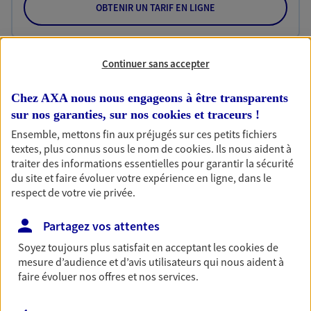
OBTENIR UN TARIF EN LIGNE
Habitation
Continuer sans accepter
Votre logement est unique, comme vous. Le
contrat Ma Maison assure votre sérénité en
Chez AXA nous nous engageons à être transparents
protégeant ce qui vous tient à coeur.
sur nos garanties, sur nos
cookies et traceurs
!
Ensemble, mettons fin aux préjugés sur ces petits fichiers
Découvrir l'offre Habitation
textes, plus connus sous le nom de
cookies
. Ils nous aident à
traiter des informations essentielles pour garantir la sécurité
OBTENIR UN TARIF EN LIGNE
du site et faire évoluer votre expérience en ligne, dans le
respect de votre vie privée.
Garantie Accidents de la Vie
Partagez vos attentes
Bricoleuse, féru de jardinage, pâtissier en herbe
Soyez toujours plus satisfait en acceptant les
cookies
de
ou grande lectrice… personne n'est à l'abri d'un
mesure d’audience et d’avis utilisateurs qui nous aident à
accident du quotidien. Avec Ma Protection
faire évoluer nos offres et nos services.
Accident, protégez votre qualité de vie et vos
revenus.