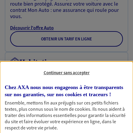
route bien protégé. Assurez votre voiture avec le
contrat Mon Auto : une assurance qui roule pour
vous.
Découvrir l'offre Auto
OBTENIR UN TARIF EN LIGNE
Habitation
Votre logement est unique, comme vous. Le
Continuer sans accepter
contrat Ma Maison assure votre sérénité en
protégeant ce qui vous tient à coeur.
Chez AXA nous nous engageons à être transparents
sur nos garanties, sur nos
cookies et traceurs
!
Découvrir l'offre Habitation
Ensemble, mettons fin aux préjugés sur ces petits fichiers
OBTENIR UN TARIF EN LIGNE
textes, plus connus sous le nom de
cookies
. Ils nous aident à
traiter des informations essentielles pour garantir la sécurité
du site et faire évoluer votre expérience en ligne, dans le
respect de votre vie privée.
Garantie Accidents de la Vie