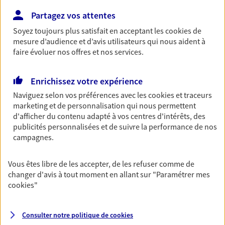
Bricoleuse, féru de jardinage, pâtissier en herbe
Partagez vos attentes
ou grande lectrice… personne n'est à l'abri d'un
accident du quotidien. Avec Ma Protection
Soyez toujours plus satisfait en acceptant les
cookies
de
Accident, protégez votre qualité de vie et vos
mesure d’audience et d’avis utilisateurs qui nous aident à
revenus.
faire évoluer nos offres et nos services.
Découvrir l'offre Garantie Accidents de la Vie
Enrichissez votre expérience
OBTENIR UN TARIF EN LIGNE
Naviguez selon vos préférences avec les
cookies et traceurs
marketing et de personnalisation qui nous permettent
d'afficher du contenu adapté à vos centres d'intérêts, des
publicités personnalisées et de suivre la performance de nos
Multirisque Entreprise
campagnes.
Gagnez en simplicité et en sérénité avec votre
assurance multirisque entreprise. Un contrat
unique pour protéger vos locaux, matériels pro,
Vous êtes libre de les accepter, de les refuser comme de
équipements et stocks… sans oublier votre
changer d'avis à tout moment en allant sur
"Paramétrer mes
responsabilité civile.
cookies
"
Découvrir l'offre Multirisque Entreprise
Consulter notre politique de
cookies
DEMANDER UN DEVIS