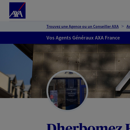
Espace client
Accéder au contenu principal
Accéder au pied de page
Trouvez une Agence ou un Conseiller AXA
A
Vos Agents Généraux AXA France
Dherbomez 