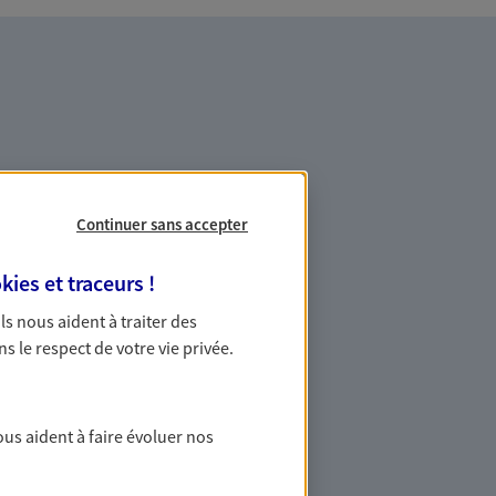
mpte bancaire pour votre
Continuer sans accepter
 votre épargne
kies et traceurs
!
re, constituer un pécule, envisager
 Ils nous aident à traiter des
plement garder un œil sur vos dépenses :
ns le respect de votre vie privée.
nons au quotidien.
salariés
ous aident à faire évoluer nos
 une protection sociale renforcée grâce
experts. Avec nos solutions d’assurance