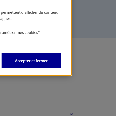
prévoyance et d'épargne salariale,
nez vos salariés.
 permettent d'afficher du contenu
pagnes.
aramétrer mes
cookies
"
 Banque
Accepter et fermer