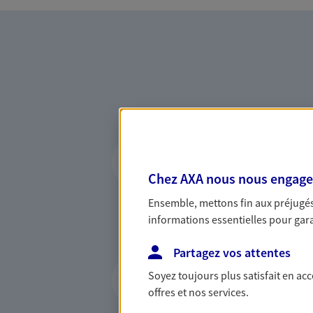
Accompagner les p
entreprises
Chez AXA nous nous engageon
Comme vous, nous sommes 
Ensemble, mettons fin aux préjugés 
bâtissons ensemble des solu
informations essentielles pour garan
votre activité, vos collabora
votre famille.
Partagez vos attentes
Protéger les profe
Soyez toujours plus satisfait en ac
médicales
offres et nos services.
Parce que les professions m