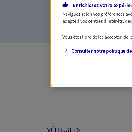
Enrichissez votre expérie
risques spécifiques, nous d
adaptées pour tous les pans d
Naviguez selon vos préférences ave
civile, complémentaire santé,
adapté à vos centres d'intérêts, d
Vous êtes libre de les accepter, de
Consulter notre politique d
Toutes
VÉHICULES