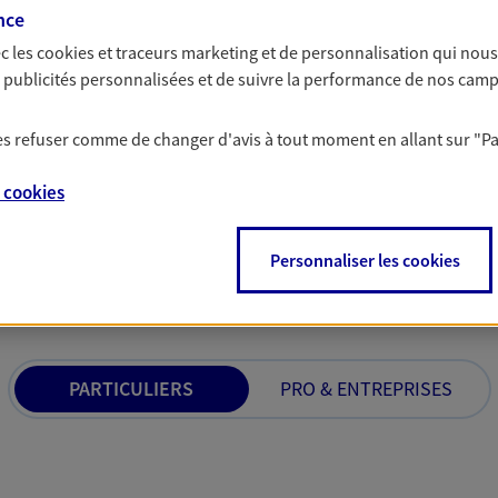
collective santé, de 
nce
isposons d'offres spécialement
protégez et accompag
e leur activité : responsabilité
c les
cookies et traceurs
marketing et de personnalisation qui nous
 multirisques...
es publicités personnalisées et de suivre la performance de nos cam
 les refuser comme de changer d'avis à tout moment en allant sur
"P
e
cookies
 nos offres Assurance &
Personnaliser les cookies
PARTICULIERS
PRO & ENTREPRISES