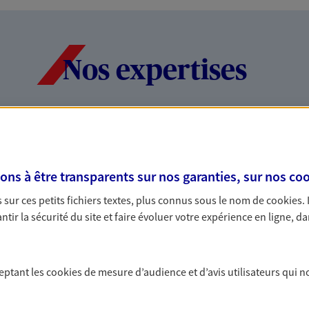
Nos expertises
rofessionnels et les
Ouvrir un co
quotidien et
s à être transparents sur nos garanties, sur nos
coo
des indépendants. Nous
Encaisser votre salai
sur ces petits fichiers textes, plus connus sous le nom de
cookies
.
tions cohérentes pour protéger
l’avenir ou tout sim
tir la sécurité du site et faire évoluer votre expérience en ligne, da
teurs... mais aussi vous-même et
nous vous accompag
ssions libérales
Protéger vos 
ceptant les
cookies
de mesure d’audience et d’avis utilisateurs qui n
Offrez à vos salariés
aux conseils de nos 
édicales sont exposées à des