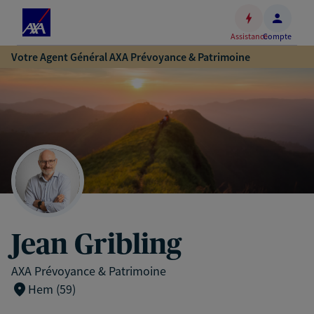
Espace
client
Assistance
Compte
Accéder
Votre Agent Général AXA Prévoyance & Patrimoine
au
contenu
principal
Accéder
au
pied
de
page
Jean Gribling
AXA Prévoyance & Patrimoine
Hem (59)