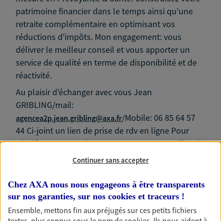
patrimoine financier dans le temps ainsi qu'une
retraite complémentaire en optimisant vos
réductions d'impôts. Mon engagement: vous
délivrer le meilleur conseil et vous apporter un
service de qualité en terme de disponibilité et de
réactivité.
Au plaisir d'échanger avec vous Jean
GRIBLING/mail:
/Mobile: 06 85 64 57
agencea2p.jean.gribling@axa.fr
44 Ci-joint un lien de prise de rdv en ligne Pour
planifier notre rendez-vous, vous pouvez utiliser le
lien ci-dessous : 👉
https://perfactive.fr/cabinet-axa-
Continuer sans accepter
jean-gribling/jean-gribling/book
Chez AXA nous nous engageons à être transparents
sur nos garanties, sur nos
cookies et traceurs
!
Ensemble, mettons fin aux préjugés sur ces petits fichiers
textes, plus connus sous le nom de
cookies
. Ils nous aident à