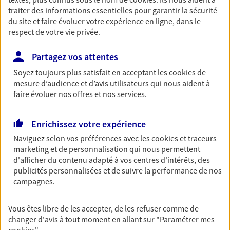
Nos expertises
traiter des informations essentielles pour garantir la sécurité
du site et faire évoluer votre expérience en ligne, dans le
respect de votre vie privée.
Accompagner les
Partagez vos attentes
professionnels et les
Soyez toujours plus satisfait en acceptant les
cookies
de
mesure d’audience et d’avis utilisateurs qui nous aident à
entreprises
faire évoluer nos offres et nos services.
Comme vous, nous sommes des indépendants. Nous
bâtissons ensemble des solutions cohérentes pour
Enrichissez votre expérience
protéger votre activité, vos collaborateurs... mais aussi
Naviguez selon vos préférences avec les
cookies et traceurs
vous-même et votre famille.
marketing et de personnalisation qui nous permettent
d'afficher du contenu adapté à vos centres d'intérêts, des
publicités personnalisées et de suivre la performance de nos
Accompagner vos projets de
campagnes.
vie
Achat immobilier, installation, départ à la retraite…
Vous êtes libre de les accepter, de les refuser comme de
Autant de moments de vie qui nécessitent des solutions
changer d'avis à tout moment en allant sur
"Paramétrer mes
d'assurance et d'épargne. Recevez un conseil d'expert
cookies
"