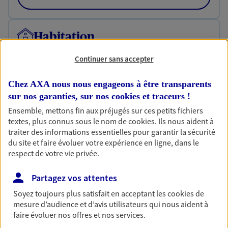
Habitation
Votre logement est unique, comme vous. Le
Continuer sans accepter
contrat Ma Maison assure votre sérénité en
protégeant ce qui vous tient à coeur.
Chez AXA nous nous engageons à être transparents
Découvrir l'offre Habitation
sur nos garanties, sur nos
cookies et traceurs
!
Ensemble, mettons fin aux préjugés sur ces petits fichiers
OBTENIR UN TARIF EN LIGNE
textes, plus connus sous le nom de
cookies
. Ils nous aident à
traiter des informations essentielles pour garantir la sécurité
du site et faire évoluer votre expérience en ligne, dans le
Garantie Accidents de la Vie
respect de votre vie privée.
Bricoleuse, féru de jardinage, pâtissier en herbe
ou grande lectrice… personne n'est à l'abri d'un
Partagez vos attentes
accident du quotidien. Avec Ma Protection
Soyez toujours plus satisfait en acceptant les
cookies
de
Accident, protégez votre qualité de vie et vos
mesure d’audience et d’avis utilisateurs qui nous aident à
revenus.
faire évoluer nos offres et nos services.