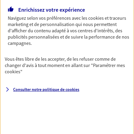
Découvrir l'offre Garantie Accidents de la Vie
Enrichissez votre expérience
OBTENIR UN TARIF EN LIGNE
Naviguez selon vos préférences avec les
cookies et traceurs
marketing et de personnalisation qui nous permettent
d'afficher du contenu adapté à vos centres d'intérêts, des
Multirisque Entreprise
publicités personnalisées et de suivre la performance de nos
campagnes.
Gagnez en simplicité et en sérénité avec votre
assurance multirisque entreprise. Un contrat
unique pour protéger vos locaux, matériels pro,
Vous êtes libre de les accepter, de les refuser comme de
équipements et stocks… sans oublier votre
changer d'avis à tout moment en allant sur
"Paramétrer mes
responsabilité civile.
cookies
"
Découvrir l'offre Multirisque Entreprise
Consulter notre politique de
cookies
DEMANDER UN DEVIS
VOIR TOUTES NOS OFFRES