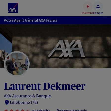
Espace
client
Assistance
Compte
Accéder
Votre Agent Général AXA France
au
contenu
principal
Accéder
au
pied
de
page
Laurent Dekmeer
AXA Assurance & Banque
Lillebonne (76)
Donnez votre avis
4,3
(88 avis)