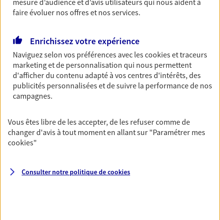
mesure d’audience et d’avis utilisateurs qui nous aident à
faire évoluer nos offres et nos services.
Multirisque Entreprise
Enrichissez votre expérience
Gagnez en simplicité et en sérénité avec votre
assurance multirisque entreprise. Un contrat
Naviguez selon vos préférences avec les
cookies et traceurs
unique pour protéger vos locaux, matériels pro,
marketing et de personnalisation qui nous permettent
équipements et stocks… sans oublier votre
d'afficher du contenu adapté à vos centres d'intérêts, des
responsabilité civile.
publicités personnalisées et de suivre la performance de nos
campagnes.
Découvrir l'offre Multirisque Entreprise
Vous êtes libre de les accepter, de les refuser comme de
DEMANDER UN DEVIS
changer d'avis à tout moment en allant sur
"Paramétrer mes
cookies
"
VOIR TOUTES NOS OFFRES
Consulter notre politique de
cookies