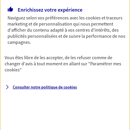
Enrichissez votre expérience
Multirisque Entreprise
Naviguez selon vos préférences avec les
cookies et traceurs
Gagnez en simplicité et en sérénité avec votre
marketing et de personnalisation qui nous permettent
assurance multirisque entreprise. Un contrat
d'afficher du contenu adapté à vos centres d'intérêts, des
unique pour protéger vos locaux, matériels pro,
publicités personnalisées et de suivre la performance de nos
équipements et stocks… sans oublier votre
campagnes.
responsabilité civile.
Découvrir l'offre Multirisque Entreprise
Vous êtes libre de les accepter, de les refuser comme de
changer d'avis à tout moment en allant sur
"Paramétrer mes
DEMANDER UN DEVIS
cookies
"
Consulter notre politique de
cookies
VOIR TOUTES NOS OFFRES