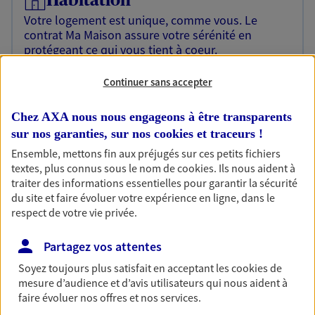
Habitation
Votre logement est unique, comme vous. Le
contrat Ma Maison assure votre sérénité en
protégeant ce qui vous tient à coeur.
Découvrir l'offre Habitation
Continuer sans accepter
OBTENIR UN TARIF EN LIGNE
Chez AXA nous nous engageons à être transparents
sur nos garanties, sur nos
cookies et traceurs
!
Ensemble, mettons fin aux préjugés sur ces petits fichiers
Garantie Accidents de la Vie
textes, plus connus sous le nom de
cookies
. Ils nous aident à
Bricoleuse, féru de jardinage, pâtissier en herbe
traiter des informations essentielles pour garantir la sécurité
ou grande lectrice… personne n'est à l'abri d'un
du site et faire évoluer votre expérience en ligne, dans le
accident du quotidien. Avec Ma Protection
respect de votre vie privée.
Accident, protégez votre qualité de vie et vos
revenus.
Partagez vos attentes
Découvrir l'offre Garantie Accidents de la Vie
Soyez toujours plus satisfait en acceptant les
cookies
de
mesure d’audience et d’avis utilisateurs qui nous aident à
OBTENIR UN TARIF EN LIGNE
faire évoluer nos offres et nos services.