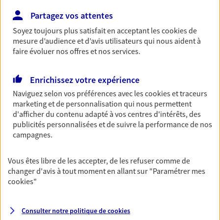
Partagez vos attentes
Soyez toujours plus satisfait en acceptant les
cookies
de
Multirisque Professionnelle
mesure d’audience et d’avis utilisateurs qui nous aident à
Protégez votre entreprise en garantissant la
faire évoluer nos offres et nos services.
continuité de votre activité, même en cas de
sinistre. Ce contrat inclut notamment une
protection juridique ainsi qu'une garantie
Enrichissez votre expérience
responsabilité civile professionnelle.
Naviguez selon vos préférences avec les
cookies et traceurs
marketing et de personnalisation qui nous permettent
Découvrir l'offre Multirisque Professionnelle
d'afficher du contenu adapté à vos centres d'intérêts, des
publicités personnalisées et de suivre la performance de nos
DEMANDER UN DEVIS
campagnes.
Vous êtes libre de les accepter, de les refuser comme de
VOIR TOUTES NOS OFFRES
changer d'avis à tout moment en allant sur
"Paramétrer mes
cookies
"
Consulter notre politique de
cookies