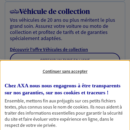
Véhicule de collection
Vos véhicules de 20 ans ou plus méritent le plus
grand soin. Assurez votre voiture ou moto de
collection et profitez de tarifs et de garanties
spécialement adaptées.
Découvrir l'offre Véhicules de collection
OBTENIR UN TARIF EN LIGNE
Continuer sans accepter
Habitation
Chez AXA nous nous engageons à être transparents
Votre logement est unique, comme vous. Le
sur nos garanties, sur nos
cookies et traceurs
!
contrat Ma Maison assure votre sérénité en
Ensemble, mettons fin aux préjugés sur ces petits fichiers
protégeant ce qui vous tient à coeur.
textes, plus connus sous le nom de
cookies
. Ils nous aident à
traiter des informations essentielles pour garantir la sécurité
Découvrir l'offre Habitation
du site et faire évoluer votre expérience en ligne, dans le
respect de votre vie privée.
OBTENIR UN TARIF EN LIGNE