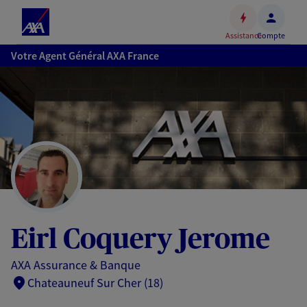
Espace
client
Assistance
Compte
Accéder
Votre Agent Général AXA France
au
contenu
principal
Accéder
au
pied
de
page
Eirl Coquery Jerome
AXA Assurance & Banque
Chateauneuf Sur Cher (18)