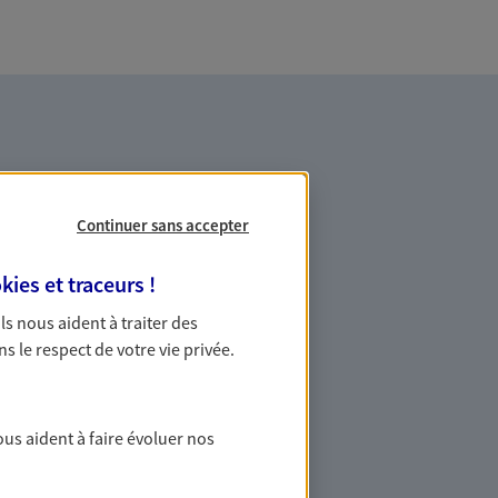
Continuer sans accepter
mpte bancaire pour votre
kies et traceurs
!
 votre épargne
 Ils nous aident à traiter des
ns le respect de votre vie privée.
re, constituer un pécule, envisager
plement garder un œil sur vos dépenses :
nons au quotidien.
ous aident à faire évoluer nos
 solutions d'épargne