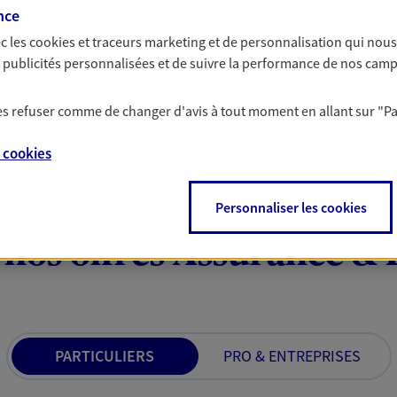
a vie
citoyenne
nce
c les
cookies et traceurs
marketing et de personnalisation qui nous
yance, sécurisez vos ressources
Epargne responsable,
es publicités personnalisées et de suivre la performance de nos cam
s d'accident, d'invalidité,
mots, nos engagemen
offres qui donnent du
préoccupations envi
 les refuser comme de changer d'avis à tout moment en allant sur
"P
e
cookies
Personnaliser les cookies
 nos offres Assurance &
PARTICULIERS
PRO & ENTREPRISES