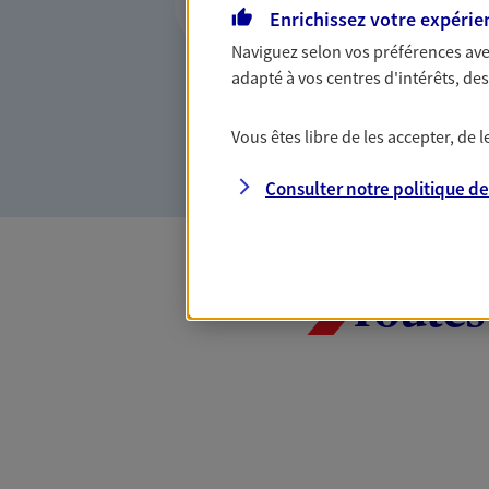
face aux aléas de l
Enrichissez votre expérie
Naviguez selon vos préférences ave
Avec nos solutions de prévo
adapté à vos centres d'intérêts, d
et protégez vos proches en ca
d'incapacité ou de décès.
Vous êtes libre de les accepter, de
Consulter notre politique d
Toutes