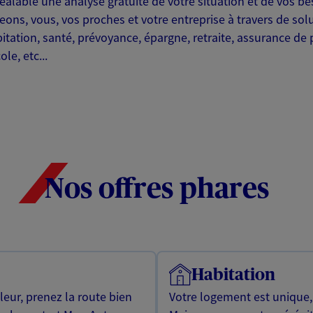
alable une analyse gratuite de votre situation et de vos be
eons, vous, vos proches et votre entreprise à travers de so
tation, santé, prévoyance, épargne, retraite, assurance de p
le, etc...
Nos offres phares
Habitation
leur, prenez la route bien
Votre logement est unique