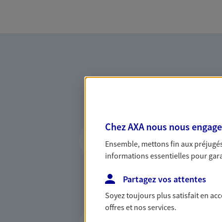
Accompagner les p
Chez AXA nous nous engageon
entreprises
Ensemble, mettons fin aux préjugés 
informations essentielles pour garan
Comme vous, nous sommes 
bâtissons ensemble des solu
Partagez vos attentes
votre activité, vos collabora
Soyez toujours plus satisfait en ac
votre famille.
offres et nos services.
Vous protéger et 