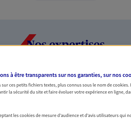
Nos expertises
rofessionnels et les
Ouvrir un co
s à être transparents sur nos garanties, sur nos
coo
quotidien et
sur ces petits fichiers textes, plus connus sous le nom de
cookies
.
tir la sécurité du site et faire évoluer votre expérience en ligne, da
des indépendants. Nous
Encaisser votre salai
tions cohérentes pour protéger
l’avenir ou tout sim
teurs... mais aussi vous-même et
nous vous accompag
ceptant les
cookies
de mesure d’audience et d’avis utilisateurs qui n
protéger vos proches
Proposer des