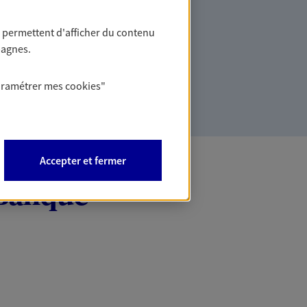
 permettent d'afficher du contenu
 solidaire, citoyenne… au-delà des
pagnes.
ts sont concrets. Nous proposons des
 sens à votre épargne et reflètent vos
ronnementales et sociétales.
aramétrer mes
cookies
"
Accepter et fermer
 Banque