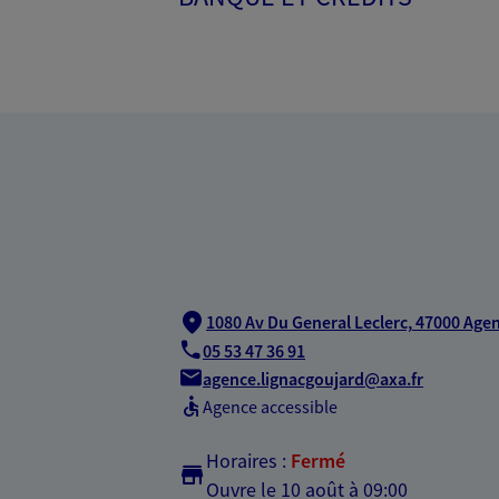
1080 Av Du General Leclerc,
47000 Age
05 53 47 36 91
agence.lignacgoujard@axa.fr
Agence accessible
Horaires :
Fermé
Ouvre le 10 août à 09:00