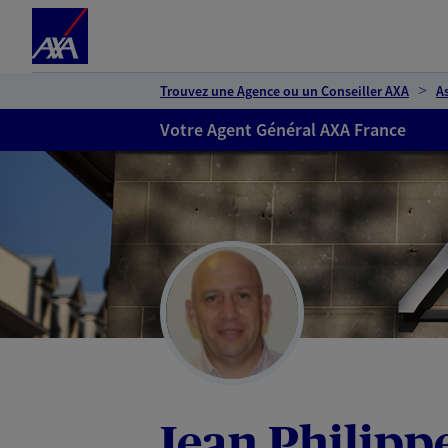
Espace client
Accéder au contenu principal
Accéder au pied de page
Trouvez une Agence ou un Conseiller AXA
A
Votre Agent Général AXA France
Jean Philipp