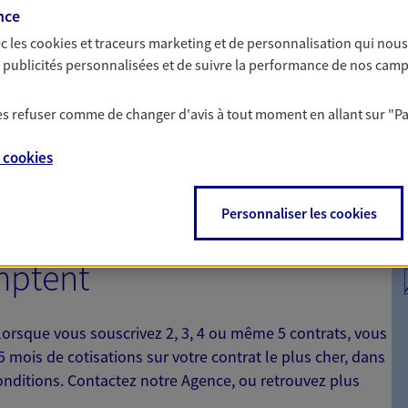
nce
protéger vos proches
Optimiser la 
c les
cookies et traceurs
marketing et de personnalisation qui nous
a vie
patrimoine
es publicités personnalisées et de suivre la performance de nos cam
yance, sécurisez vos ressources
Gérez et optimisez v
s d'accident, d'invalidité,
diversifier vos place
 les refuser comme de changer d'avis à tout moment en allant sur
"P
e
cookies
Personnaliser les cookies
mptent
 lorsque vous souscrivez 2, 3, 4 ou même 5 contrats, vous
mois de cotisations sur votre contrat le plus cher, dans
conditions. Contactez notre Agence, ou retrouvez plus