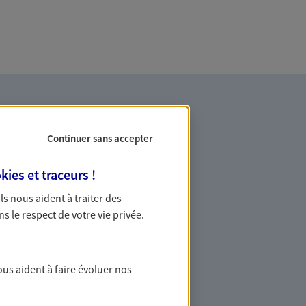
Continuer sans accepter
kies et traceurs
!
 Ils nous aident à traiter des
agner dans vos moments
ns le respect de votre vie privée.
conseil reconnue, nous vous
ous aident à faire évoluer nos
us vos besoins d'assurance
 habitation, santé… À chaque moment de