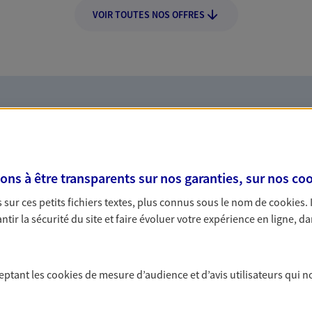
VOIR TOUTES NOS OFFRES
Nos expertises
s à être transparents sur nos garanties, sur nos
coo
sur ces petits fichiers textes, plus connus sous le nom de
cookies
.
dans la durée et la
Vous accomp
tir la sécurité du site et faire évoluer votre expérience en ligne, da
de vie
rojets de vie tout au long de
Avec une qualité de 
ceptant les
cookies
de mesure d’audience et d’avis utilisateurs qui n
us concevons notre métier : dans
accompagnons sur to
 C'est en apprenant à vous
particuliers : auto,
s de meilleures solutions.
vie son offre.