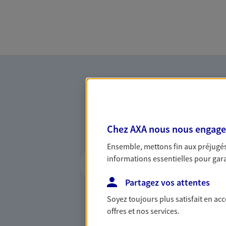
Chez AXA nous nous engageon
Ensemble, mettons fin aux préjugés 
Vous accompagner 
informations essentielles pour garan
confiance
Partagez vos attentes
Vous accompagner dans vos p
Soyez toujours plus satisfait en ac
votre vie, c'est ainsi que no
offres et nos services.
la confiance et la proximité.
connaître que nous proposon