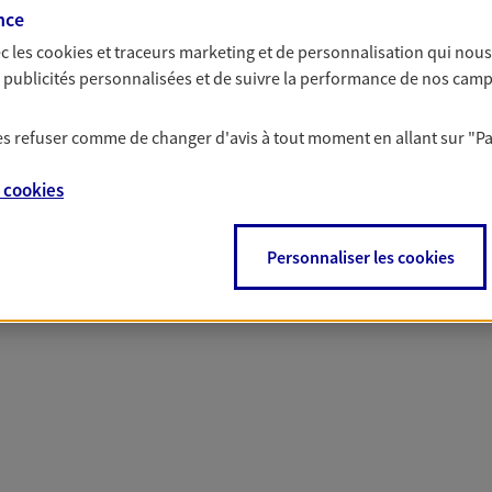
nce
 nos offres Assurance &
c les
cookies et traceurs
marketing et de personnalisation qui nous
es publicités personnalisées et de suivre la performance de nos cam
 les refuser comme de changer d'avis à tout moment en allant sur
"P
PARTICULIERS
PRO & ENTREPRISES
e
cookies
Personnaliser les cookies