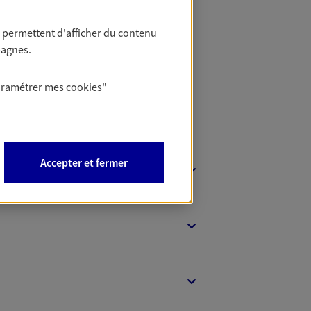
 Banque
 permettent d'afficher du contenu
pagnes.
aramétrer mes
cookies
"
Accepter et fermer