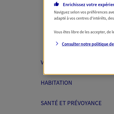
Enrichissez votre expérie
Toutes
Naviguez selon vos préférences ave
adapté à vos centres d'intérêts, d
Vous êtes libre de les accepter, de
Consulter notre politique d
VÉHICULES
HABITATION
SANTÉ ET PRÉVOYANCE