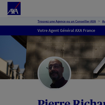
Espace client
Accéder au contenu principal
Accéder au pied de page
Trouvez une Agence ou un Conseiller AXA
A
Votre Agent Général AXA France
Pierre Richa