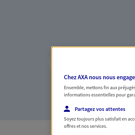
Vous accompagner 
confiance
Vous accompagner dans vos p
Chez AXA nous nous engageon
votre vie, c'est ainsi que no
Ensemble, mettons fin aux préjugés 
la confiance et la proximité.
informations essentielles pour garan
connaître que nous proposon
Partagez vos attentes
Soyez toujours plus satisfait en ac
offres et nos services.