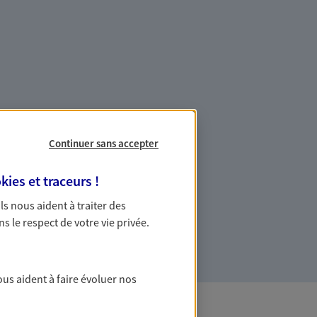
es professionnels et les
Continuer sans accepter
ommes des indépendants. Nous
kies et traceurs
!
des solutions cohérentes pour protéger
 Ils nous aident à traiter des
ollaborateurs... mais aussi vous-même et
ns le respect de votre vie privée.
ous aident à faire évoluer nos