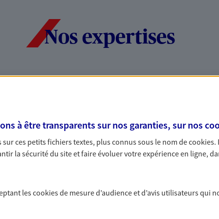
Nos expertises
dans la durée et la
Accompagner l
entreprises
rojets de vie tout au long de
Comme vous, nous s
s à être transparents sur nos garanties, sur nos
coo
us concevons notre métier : dans
bâtissons ensemble 
sur ces petits fichiers textes, plus connus sous le nom de
cookies
.
 C'est en apprenant à vous
votre activité, vos c
tir la sécurité du site et faire évoluer votre expérience en ligne, da
s de meilleures solutions.
votre famille.
ceptant les
cookies
de mesure d’audience et d’avis utilisateurs qui n