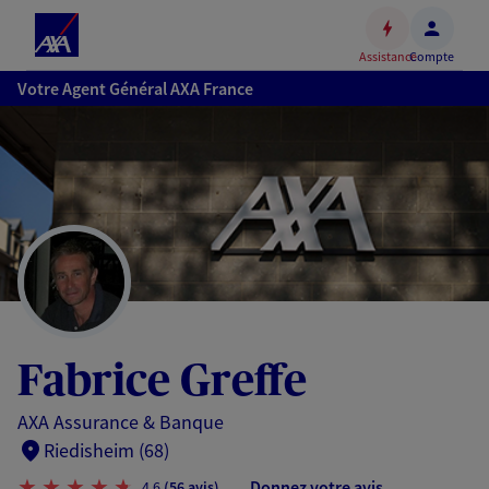
Espace
client
Assistance
Compte
Accéder
Votre Agent Général AXA France
au
contenu
principal
Accéder
au
pied
de
page
Fabrice Greffe
AXA Assurance & Banque
Riedisheim (68)
Donnez votre avis
4,6
(56 avis)