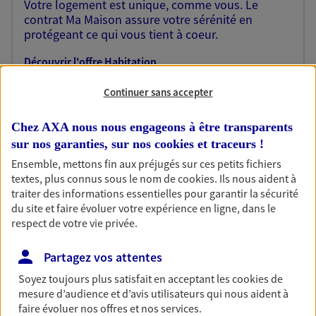
Votre logement est unique, comme vous. Le
contrat Ma Maison assure votre sérénité en
protégeant ce qui vous tient à coeur.
Découvrir l'offre Habitation
OBTENIR UN TARIF EN LIGNE
Continuer sans accepter
Chez AXA nous nous engageons à être transparents
Garantie Accidents de la Vie
sur nos garanties, sur nos
cookies et traceurs
!
Bricoleuse, féru de jardinage, pâtissier en herbe
Ensemble, mettons fin aux préjugés sur ces petits fichiers
ou grande lectrice… personne n'est à l'abri d'un
textes, plus connus sous le nom de
cookies
. Ils nous aident à
accident du quotidien. Avec Ma Protection
traiter des informations essentielles pour garantir la sécurité
Accident, protégez votre qualité de vie et vos
du site et faire évoluer votre expérience en ligne, dans le
revenus.
respect de votre vie privée.
Découvrir l'offre Garantie Accidents de la Vie
Partagez vos attentes
OBTENIR UN TARIF EN LIGNE
Soyez toujours plus satisfait en acceptant les
cookies
de
mesure d’audience et d’avis utilisateurs qui nous aident à
faire évoluer nos offres et nos services.