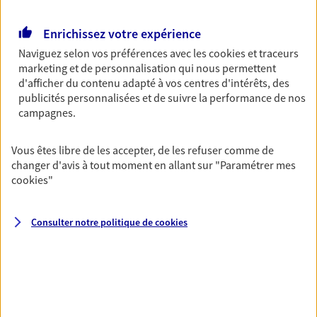
Multirisque Entreprise
Enrichissez votre expérience
Gagnez en simplicité et en sérénité avec votre
assurance multirisque entreprise. Un contrat
Naviguez selon vos préférences avec les
cookies et traceurs
unique pour protéger vos locaux, matériels pro,
marketing et de personnalisation qui nous permettent
équipements et stocks… sans oublier votre
d'afficher du contenu adapté à vos centres d'intérêts, des
responsabilité civile.
publicités personnalisées et de suivre la performance de nos
campagnes.
Découvrir l'offre Multirisque Entreprise
Vous êtes libre de les accepter, de les refuser comme de
DEMANDER UN DEVIS
changer d'avis à tout moment en allant sur
"Paramétrer mes
cookies
"
VOIR TOUTES NOS OFFRES
Consulter notre politique de
cookies
Nos expertises