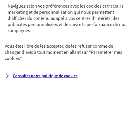
Achat immobilier, installation, départ à la retraite…
Naviguez selon vos préférences avec les
cookies et traceurs
Autant de moments de vie qui nécessitent des solutions
marketing et de personnalisation qui nous permettent
d'assurance et d'épargne. Recevez un conseil d'expert
d'afficher du contenu adapté à vos centres d'intérêts, des
cohérent avec vos besoins
publicités personnalisées et de suivre la performance de nos
campagnes.
Vous aider à constituer une
Vous êtes libre de les accepter, de les refuser comme de
épargne
changer d'avis à tout moment en allant sur
"Paramétrer mes
cookies
"
De nombreuses solutions s'offrent à vous pour faire
fructifier votre épargne. Laquelle correspond à vos
objectifs ? Rien ne remplace les conseils d'un expert :
Consulter notre politique de
cookies
Assurance vie, PER, Livret… Faisons le point ensemble !
Préparer votre avenir
Anticipez les imprévus et sécurisez votre futur grâce à
nos différentes solutions. Nous vous accompagnons
dans vos projets de vie en privilégiant une relation de
confiance et de proximité.