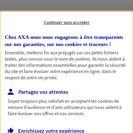
Nos expertises
Continuer sans accepter
Chez AXA nous nous engageons à être transparents
sur nos garanties, sur nos
cookies et traceurs
!
Accompagner les
Ensemble, mettons fin aux préjugés sur ces petits fichiers
professionnels et les
textes, plus connus sous le nom de
cookies
. Ils nous aident à
traiter des informations essentielles pour garantir la sécurité
entreprises
du site et faire évoluer votre expérience en ligne, dans le
Comme vous, nous sommes des indépendants. Nous
respect de votre vie privée.
bâtissons ensemble des solutions cohérentes pour
protéger votre activité, vos collaborateurs... mais aussi
Partagez vos attentes
vous-même et votre famille.
Soyez toujours plus satisfait en acceptant les
cookies
de
mesure d’audience et d’avis utilisateurs qui nous aident à
faire évoluer nos offres et nos services.
Accompagner vos projets de
vie
Enrichissez votre expérience