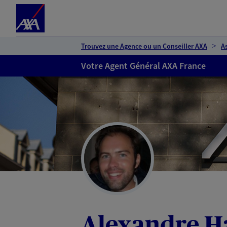
Espace client
Accéder au contenu principal
Accéder au pied de page
Trouvez une Agence ou un Conseiller AXA
A
Votre Agent Général AXA France
Alexandre H