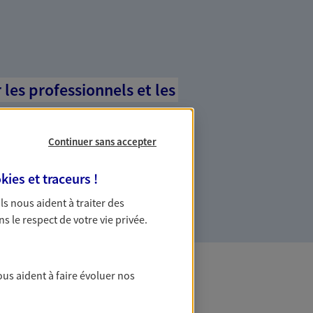
es professionnels et les
ommes des indépendants. Nous
Continuer sans accepter
des solutions cohérentes pour protéger
ollaborateurs... mais aussi vous-même et
kies et traceurs
!
 Ils nous aident à traiter des
ns le respect de votre vie privée.
ous aident à faire évoluer nos
 Banque