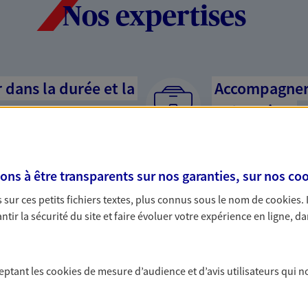
Nos expertises
dans la durée et la
Accompagner l
entreprises
rojets de vie tout au long de
Comme vous, nous s
us concevons notre métier : dans
bâtissons ensemble 
 C'est en apprenant à vous
votre activité, vos c
s à être transparents sur nos garanties, sur nos
coo
s de meilleures solutions.
votre famille.
sur ces petits fichiers textes, plus connus sous le nom de
cookies
.
tir la sécurité du site et faire évoluer votre expérience en ligne, da
ceptant les
cookies
de mesure d’audience et d’avis utilisateurs qui n
 nos offres Assurance &