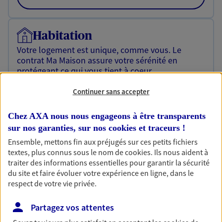
Habitation
Votre logement est unique, comme vous. Le
contrat Ma Maison assure votre sérénité en
protégeant ce qui vous tient à coeur.
Découvrir l'offre Habitation
Continuer sans accepter
OBTENIR UN TARIF EN LIGNE
Chez AXA nous nous engageons à être transparents
sur nos garanties, sur nos
cookies et traceurs
!
Ensemble, mettons fin aux préjugés sur ces petits fichiers
Assurance vie
textes, plus connus sous le nom de
cookies
. Ils nous aident à
Réalisez vos projets grâce à votre Assurance vie :
traiter des informations essentielles pour garantir la sécurité
achat immobilier, études des enfants ou voyage
du site et faire évoluer votre expérience en ligne, dans le
autour du monde… Épargnez à votre rythme et
respect de votre vie privée.
simplement, selon votre profil.
Partagez vos attentes
Découvrir l'offre Assurance vie