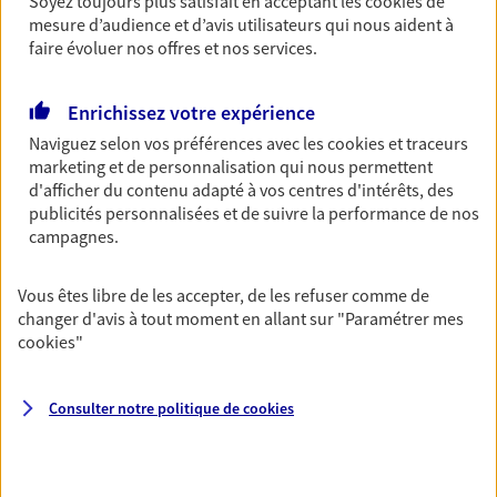
Soyez toujours plus satisfait en acceptant les
cookies
de
NOUS CONTACTER
mesure d’audience et d’avis utilisateurs qui nous aident à
faire évoluer nos offres et nos services.
Multirisque Entreprise
Enrichissez votre expérience
Gagnez en simplicité et en sérénité avec votre
Naviguez selon vos préférences avec les
cookies et traceurs
assurance multirisque entreprise. Un contrat
marketing et de personnalisation qui nous permettent
unique pour protéger vos locaux, matériels pro,
d'afficher du contenu adapté à vos centres d'intérêts, des
équipements et stocks… sans oublier votre
publicités personnalisées et de suivre la performance de nos
responsabilité civile.
campagnes.
Découvrir l'offre Multirisque Entreprise
Vous êtes libre de les accepter, de les refuser comme de
changer d'avis à tout moment en allant sur
"Paramétrer mes
DEMANDER UN DEVIS
cookies
"
Consulter notre politique de
cookies
VOIR TOUTES NOS OFFRES