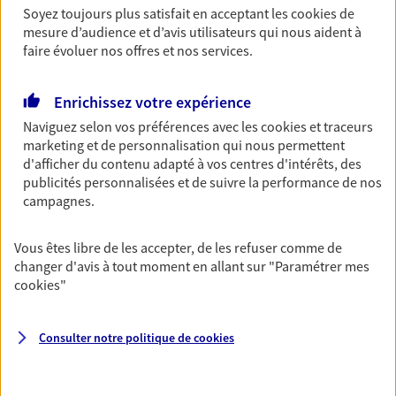
Soyez toujours plus satisfait en acceptant les
cookies
de
Multirisque Entreprise
mesure d’audience et d’avis utilisateurs qui nous aident à
Gagnez en simplicité et en sérénité avec votre
faire évoluer nos offres et nos services.
assurance multirisque entreprise. Un contrat
unique pour protéger vos locaux, matériels pro,
équipements et stocks… sans oublier votre
Enrichissez votre expérience
responsabilité civile.
Naviguez selon vos préférences avec les
cookies et traceurs
marketing et de personnalisation qui nous permettent
Découvrir l'offre Multirisque Entreprise
d'afficher du contenu adapté à vos centres d'intérêts, des
publicités personnalisées et de suivre la performance de nos
DEMANDER UN DEVIS
campagnes.
Vous êtes libre de les accepter, de les refuser comme de
VOIR TOUTES NOS OFFRES
changer d'avis à tout moment en allant sur
"Paramétrer mes
cookies
"
Consulter notre politique de
cookies
Nos expertises