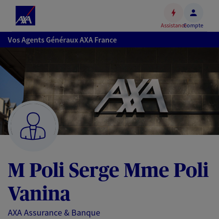
Espace
client
Assistance
Compte
Accéder
Vos Agents Généraux AXA France
au
contenu
principal
Accéder
au
pied
de
page
M Poli Serge Mme Poli
Vanina
AXA Assurance & Banque