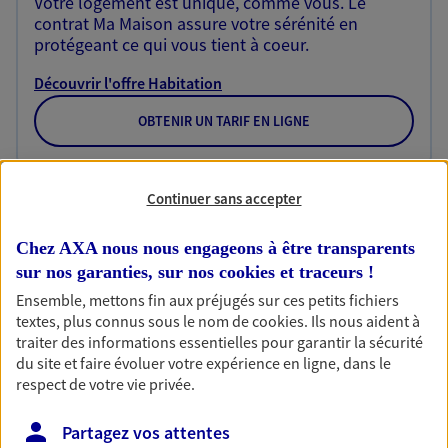
Votre logement est unique, comme vous. Le
contrat Ma Maison assure votre sérénité en
protégeant ce qui vous tient à coeur.
Découvrir l'offre Habitation
OBTENIR UN TARIF EN LIGNE
Garantie Accidents de la Vie
Continuer sans accepter
Bricoleuse, féru de jardinage, pâtissier en herbe
Chez AXA nous nous engageons à être transparents
ou grande lectrice… personne n'est à l'abri d'un
accident du quotidien. Avec Ma Protection
sur nos garanties, sur nos
cookies et traceurs
!
Accident, protégez votre qualité de vie et vos
Ensemble, mettons fin aux préjugés sur ces petits fichiers
revenus.
textes, plus connus sous le nom de
cookies
. Ils nous aident à
traiter des informations essentielles pour garantir la sécurité
Découvrir l'offre Garantie Accidents de la Vie
du site et faire évoluer votre expérience en ligne, dans le
respect de votre vie privée.
OBTENIR UN TARIF EN LIGNE
Partagez vos attentes