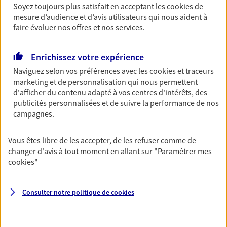
Découvrir l'offre Garantie Accidents de la Vie
Soyez toujours plus satisfait en acceptant les
cookies
de
mesure d’audience et d’avis utilisateurs qui nous aident à
OBTENIR UN TARIF EN LIGNE
faire évoluer nos offres et nos services.
Enrichissez votre expérience
Multirisque Entreprise
Naviguez selon vos préférences avec les
cookies et traceurs
Gagnez en simplicité et en sérénité avec votre
marketing et de personnalisation qui nous permettent
assurance multirisque entreprise. Un contrat
d'afficher du contenu adapté à vos centres d'intérêts, des
unique pour protéger vos locaux, matériels pro,
publicités personnalisées et de suivre la performance de nos
équipements et stocks… sans oublier votre
campagnes.
responsabilité civile.
Découvrir l'offre Multirisque Entreprise
Vous êtes libre de les accepter, de les refuser comme de
changer d'avis à tout moment en allant sur
"Paramétrer mes
DEMANDER UN DEVIS
cookies
"
Consulter notre politique de
cookies
VOIR TOUTES NOS OFFRES