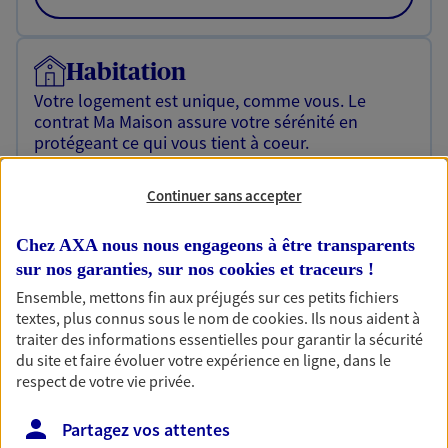
Habitation
Votre logement est unique, comme vous. Le
contrat Ma Maison assure votre sérénité en
protégeant ce qui vous tient à coeur.
Découvrir l'offre Habitation
Continuer sans accepter
OBTENIR UN TARIF EN LIGNE
Chez AXA nous nous engageons à être transparents
sur nos garanties, sur nos
cookies et traceurs
!
Garantie Accidents de la Vie
Ensemble, mettons fin aux préjugés sur ces petits fichiers
textes, plus connus sous le nom de
cookies
. Ils nous aident à
Bricoleuse, féru de jardinage, pâtissier en herbe
traiter des informations essentielles pour garantir la sécurité
ou grande lectrice… personne n'est à l'abri d'un
du site et faire évoluer votre expérience en ligne, dans le
accident du quotidien. Avec Ma Protection
respect de votre vie privée.
Accident, protégez votre qualité de vie et vos
revenus.
Partagez vos attentes