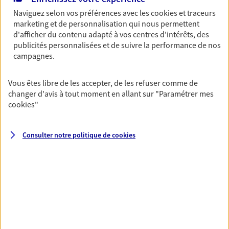
votre retraite. Nous vous aidons à trouver les solutions
pour maintenir votre qualité de vie et profiter
Naviguez selon vos préférences avec les
cookies et traceurs
marketing et de personnalisation qui nous permettent
pleinement de cette nouvelle étape : PER, assurance
d'afficher du contenu adapté à vos centres d'intérêts, des
vie...
publicités personnalisées et de suivre la performance de nos
campagnes.
Vous protéger et protéger vos
Vous êtes libre de les accepter, de les refuser comme de
proches face aux aléas de la vie
changer d'avis à tout moment en allant sur
"Paramétrer mes
Avec nos solutions de prévoyance, sécurisez vos
cookies
"
ressources et protégez vos proches en cas d'accident,
d'invalidité, d'incapacité ou de décès.
Consulter notre politique de
cookies
Toutes nos solutions
Prévoyance & Patrimoine