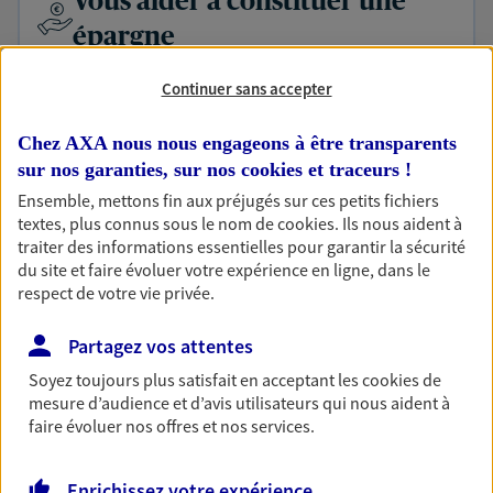
Vous aider à constituer une
épargne
De nombreuses solutions s'offrent à vous pour faire
Continuer sans accepter
fructifier votre épargne. Laquelle correspond à vos
objectifs ? Rien ne remplace les conseils d'un expert :
Chez AXA nous nous engageons à être transparents
Assurance vie, PER, Livret… Faisons le point ensemble !
sur nos garanties, sur nos
cookies et traceurs
!
Ensemble, mettons fin aux préjugés sur ces petits fichiers
Optimiser votre fiscalité
textes, plus connus sous le nom de
cookies
. Ils nous aident à
traiter des informations essentielles pour garantir la sécurité
En procédant à un bilan social et patrimonial, nous vous
du site et faire évoluer votre expérience en ligne, dans le
aidons à optimiser votre fiscalité. Ensemble, nous
respect de votre vie privée.
trouvons des solutions : assurance retraite, assurance
vie, placements…
Partagez vos attentes
Soyez toujours plus satisfait en acceptant les
cookies
de
Anticiper et préparer votre
mesure d’audience et d’avis utilisateurs qui nous aident à
faire évoluer nos offres et nos services.
retraite
Il n'est jamais ni trop tôt, ni trop tard pour préparer
Enrichissez votre expérience