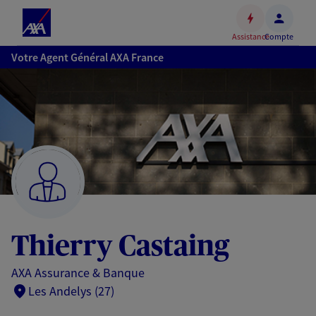
Espace
client
Assistance
Compte
Accéder
Votre Agent Général AXA France
au
contenu
principal
Accéder
au
pied
de
page
Thierry Castaing
AXA Assurance & Banque
Les Andelys (27)