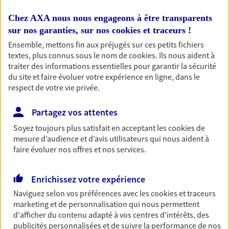
protégeant ce qui vous tient à coeur.
Chez AXA nous nous engageons à être transparents
Découvrir l'offre Habitation
sur nos garanties, sur nos
cookies et traceurs
!
Ensemble, mettons fin aux préjugés sur ces petits fichiers
OBTENIR UN TARIF EN LIGNE
textes, plus connus sous le nom de
cookies
. Ils nous aident à
traiter des informations essentielles pour garantir la sécurité
du site et faire évoluer votre expérience en ligne, dans le
respect de votre vie privée.
Garantie Accidents de la Vie
Bricoleuse, féru de jardinage, pâtissier en herbe
Partagez vos attentes
ou grande lectrice… personne n'est à l'abri d'un
accident du quotidien. Avec Ma Protection
Soyez toujours plus satisfait en acceptant les
cookies
de
Accident, protégez votre qualité de vie et vos
mesure d’audience et d’avis utilisateurs qui nous aident à
revenus.
faire évoluer nos offres et nos services.
Découvrir l'offre Garantie Accidents de la Vie
Enrichissez votre expérience
OBTENIR UN TARIF EN LIGNE
Naviguez selon vos préférences avec les
cookies et traceurs
marketing et de personnalisation qui nous permettent
d'afficher du contenu adapté à vos centres d'intérêts, des
Multirisque Entreprise
publicités personnalisées et de suivre la performance de nos