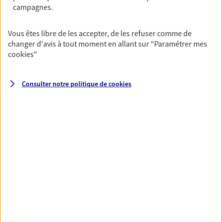
campagnes.
Gagnez en simplicité et en sérénité avec votre
assurance multirisque entreprise. Un contrat
unique pour protéger vos locaux, matériels pro,
Vous êtes libre de les accepter, de les refuser comme de
équipements et stocks… sans oublier votre
changer d'avis à tout moment en allant sur
"Paramétrer mes
responsabilité civile.
cookies
"
Découvrir l'offre Multirisque Entreprise
Consulter notre politique de
cookies
DEMANDER UN DEVIS
VOIR TOUTES NOS OFFRES
Nos expertises