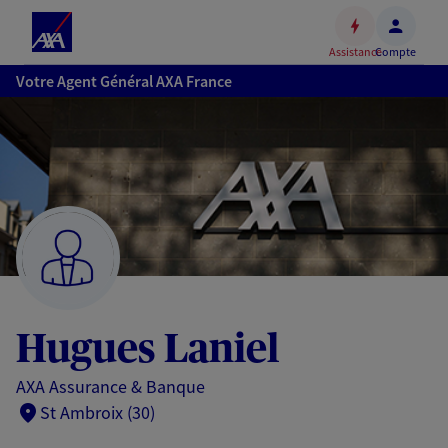
Espace
client
Assistance
Compte
Accéder
Votre Agent Général AXA France
au
contenu
principal
Accéder
au
pied
de
page
Hugues Laniel
AXA Assurance & Banque
St Ambroix (30)