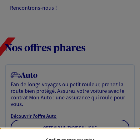
Rencontrons-nous !
Nos offres phares
Auto
Fan de longs voyages ou petit rouleur, prenez la
route bien protégé. Assurez votre voiture avec le
contrat Mon Auto : une assurance qui roule pour
vous.
Découvrir l'offre Auto
OBTENIR UN TARIF EN LIGNE
Continuer sans accepter