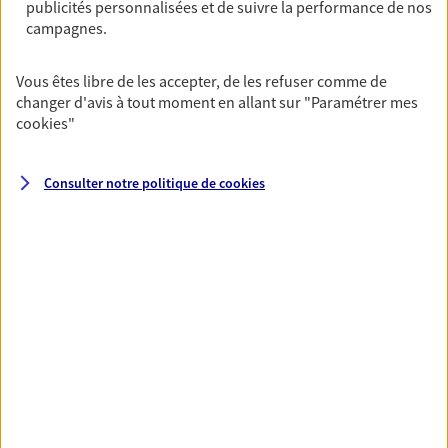
publicités personnalisées et de suivre la performance de nos
OBTENIR UN TARIF EN LIGNE
campagnes.
Vous êtes libre de les accepter, de les refuser comme de
Multirisque Entreprise
changer d'avis à tout moment en allant sur
"Paramétrer mes
Gagnez en simplicité et en sérénité avec votre
cookies
"
assurance multirisque entreprise. Un contrat
unique pour protéger vos locaux, matériels pro,
équipements et stocks… sans oublier votre
Consulter notre politique de
cookies
responsabilité civile.
Découvrir l'offre Multirisque Entreprise
DEMANDER UN DEVIS
VOIR TOUTES NOS OFFRES