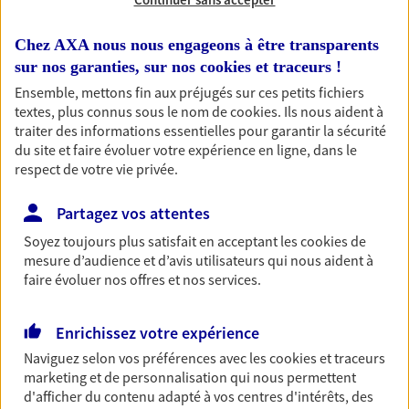
Habitation
Chez AXA nous nous engageons à être transparents
Votre logement est unique, comme vous. Le
sur nos garanties, sur nos
cookies et traceurs
!
contrat Ma Maison assure votre sérénité en
Ensemble, mettons fin aux préjugés sur ces petits fichiers
protégeant ce qui vous tient à coeur.
textes, plus connus sous le nom de
cookies
. Ils nous aident à
traiter des informations essentielles pour garantir la sécurité
Découvrir l'offre Habitation
du site et faire évoluer votre expérience en ligne, dans le
respect de votre vie privée.
OBTENIR UN TARIF EN LIGNE
Partagez vos attentes
Soyez toujours plus satisfait en acceptant les
cookies
de
Garantie Accidents de la Vie
mesure d’audience et d’avis utilisateurs qui nous aident à
Bricoleuse, féru de jardinage, pâtissier en herbe
faire évoluer nos offres et nos services.
ou grande lectrice… personne n'est à l'abri d'un
accident du quotidien. Avec Ma Protection
Accident, protégez votre qualité de vie et vos
Enrichissez votre expérience
revenus.
Naviguez selon vos préférences avec les
cookies et traceurs
marketing et de personnalisation qui nous permettent
Découvrir l'offre Garantie Accidents de la Vie
d'afficher du contenu adapté à vos centres d'intérêts, des