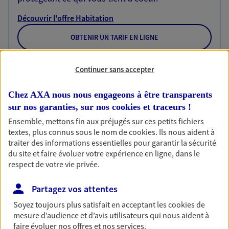
Découvrir l'offre Habitation
OBTENIR UN TARIF EN LIGNE
Continuer sans accepter
Garantie Accidents de la Vie
Bricoleuse, féru de jardinage, pâtissier en herbe
Chez AXA nous nous engageons à être transparents
ou grande lectrice… personne n'est à l'abri d'un
sur nos garanties, sur nos
cookies et traceurs
!
accident du quotidien. Avec Ma Protection
Ensemble, mettons fin aux préjugés sur ces petits fichiers
Accident, protégez votre qualité de vie et vos
textes, plus connus sous le nom de
cookies
. Ils nous aident à
revenus.
traiter des informations essentielles pour garantir la sécurité
du site et faire évoluer votre expérience en ligne, dans le
Découvrir l'offre Garantie Accidents de la Vie
respect de votre vie privée.
OBTENIR UN TARIF EN LIGNE
Partagez vos attentes
Soyez toujours plus satisfait en acceptant les
cookies
de
Multirisque Entreprise
mesure d’audience et d’avis utilisateurs qui nous aident à
faire évoluer nos offres et nos services.