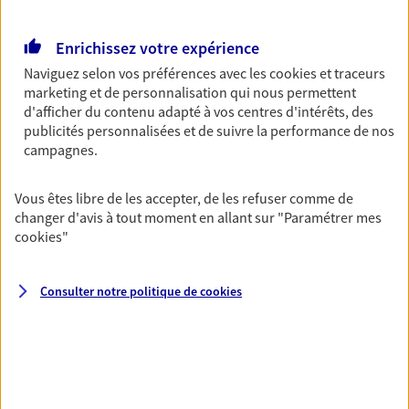
Gagnez en simplicité et en sérénité avec votre
assurance multirisque entreprise. Un contrat
unique pour protéger vos locaux, matériels pro,
Enrichissez votre expérience
équipements et stocks… sans oublier votre
Naviguez selon vos préférences avec les
cookies et traceurs
responsabilité civile.
marketing et de personnalisation qui nous permettent
d'afficher du contenu adapté à vos centres d'intérêts, des
Découvrir l'offre Multirisque Entreprise
publicités personnalisées et de suivre la performance de nos
DEMANDER UN DEVIS
campagnes.
Vous êtes libre de les accepter, de les refuser comme de
changer d'avis à tout moment en allant sur
"Paramétrer mes
VOIR TOUTES NOS OFFRES
cookies
"
Consulter notre politique de
cookies
Nos expertises