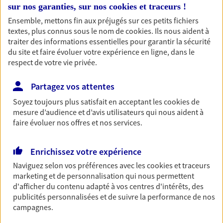
sur nos garanties, sur nos
cookies et traceurs
!
entreprises
Ensemble, mettons fin aux préjugés sur ces petits fichiers
Comme vous, nous sommes des indépendants. Nous
textes, plus connus sous le nom de
cookies
. Ils nous aident à
bâtissons ensemble des solutions cohérentes pour
traiter des informations essentielles pour garantir la sécurité
protéger votre activité, vos collaborateurs... mais aussi
du site et faire évoluer votre expérience en ligne, dans le
vous-même et votre famille.
respect de votre vie privée.
Partagez vos attentes
Accompagner vos projets de
Soyez toujours plus satisfait en acceptant les
cookies
de
vie
mesure d’audience et d’avis utilisateurs qui nous aident à
Achat immobilier, installation, départ à la retraite…
faire évoluer nos offres et nos services.
Autant de moments de vie qui nécessitent des solutions
d'assurance et d'épargne. Recevez un conseil d'expert
Enrichissez votre expérience
cohérent avec vos besoins
Naviguez selon vos préférences avec les
cookies et traceurs
marketing et de personnalisation qui nous permettent
d'afficher du contenu adapté à vos centres d'intérêts, des
Vous aider à constituer une
publicités personnalisées et de suivre la performance de nos
épargne
campagnes.
De nombreuses solutions s'offrent à vous pour faire