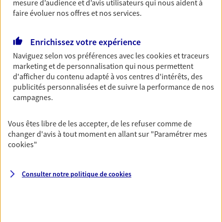
mesure d’audience et d’avis utilisateurs qui nous aident à
faire évoluer nos offres et nos services.
NOUS CONTACTER
Enrichissez votre expérience
Retraite
Naviguez selon vos préférences avec les
cookies et traceurs
Préparez sereinement ce nouveau chapitre de
marketing et de personnalisation qui nous permettent
votre vie avec les conseils d'un expert. Découvrez
d'afficher du contenu adapté à vos centres d'intérêts, des
notre nouvelle solution PER (Plan Epargne
publicités personnalisées et de suivre la performance de nos
Retraite) spécialement conçue pour la retraite.
campagnes.
Découvrir l'offre Retraite
Vous êtes libre de les accepter, de les refuser comme de
changer d'avis à tout moment en allant sur
"Paramétrer mes
NOUS CONTACTER
cookies
"
Consulter notre politique de
cookies
VOIR TOUTES NOS OFFRES