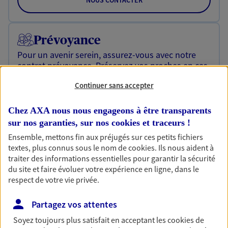
NOUS CONTACTER
Prévoyance
Pour un avenir serein, assurez-vous avec notre
contrat prévoyance. Préservez vos proches en cas
d'accident ou de maladie en optant pour les
Continuer sans accepter
garanties incapacité temporaire totale de travail,
invalidité ou de décès.
Chez AXA nous nous engageons à être transparents
Découvrir l'offre Prévoyance
sur nos garanties, sur nos
cookies et traceurs
!
NOUS CONTACTER
Ensemble, mettons fin aux préjugés sur ces petits fichiers
textes, plus connus sous le nom de
cookies
. Ils nous aident à
traiter des informations essentielles pour garantir la sécurité
du site et faire évoluer votre expérience en ligne, dans le
Assurance prêt immobilier
respect de votre vie privée.
Un projet immobilier ? Un emprunt en cours ? De
belles économies possibles sur votre budget
Partagez vos attentes
immobilier en confiant votre assurance de prêt à
Soyez toujours plus satisfait en acceptant les
cookies
de
AXA !