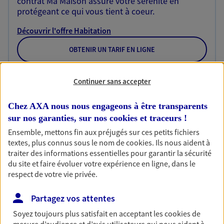
contrat Ma Maison assure votre sérénité en
protégeant ce qui vous tient à coeur.
Découvrir l'offre Habitation
OBTENIR UN TARIF EN LIGNE
Continuer sans accepter
Garantie Accidents de la Vie
Bricoleuse, féru de jardinage, pâtissier en herbe
Chez AXA nous nous engageons à être transparents
ou grande lectrice… personne n'est à l'abri d'un
sur nos garanties, sur nos
cookies et traceurs
!
accident du quotidien. Avec Ma Protection
Ensemble, mettons fin aux préjugés sur ces petits fichiers
Accident, protégez votre qualité de vie et vos
textes, plus connus sous le nom de
cookies
. Ils nous aident à
revenus.
traiter des informations essentielles pour garantir la sécurité
du site et faire évoluer votre expérience en ligne, dans le
Découvrir l'offre Garantie Accidents de la Vie
respect de votre vie privée.
OBTENIR UN TARIF EN LIGNE
Partagez vos attentes
Soyez toujours plus satisfait en acceptant les
cookies
de
Multirisque Entreprise