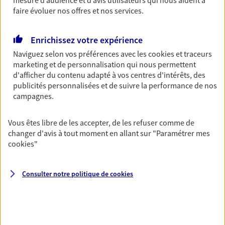
mesure d’audience et d’avis utilisateurs qui nous aident à
faire évoluer nos offres et nos services.
Gagnez en simplicité et en sérénité avec votre
assurance multirisque entreprise. Un contrat
unique pour protéger vos locaux, matériels pro,
Enrichissez votre expérience
équipements et stocks… sans oublier votre
Naviguez selon vos préférences avec les
cookies et traceurs
responsabilité civile.
marketing et de personnalisation qui nous permettent
d'afficher du contenu adapté à vos centres d'intérêts, des
Découvrir l'offre Multirisque Entreprise
publicités personnalisées et de suivre la performance de nos
DEMANDER UN DEVIS
campagnes.
Vous êtes libre de les accepter, de les refuser comme de
changer d'avis à tout moment en allant sur
"Paramétrer mes
VOIR TOUTES NOS OFFRES
cookies
"
Consulter notre politique de
cookies
Nos expertises