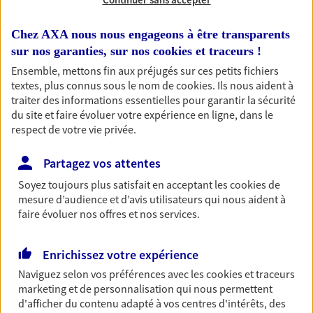
Votre logement est unique, comme vous. Le
contrat Ma Maison assure votre sérénité en
Chez AXA nous nous engageons à être transparents
protégeant ce qui vous tient à coeur.
sur nos garanties, sur nos
cookies et traceurs
!
Ensemble, mettons fin aux préjugés sur ces petits fichiers
Découvrir l'offre Habitation
textes, plus connus sous le nom de
cookies
. Ils nous aident à
traiter des informations essentielles pour garantir la sécurité
OBTENIR UN TARIF EN LIGNE
du site et faire évoluer votre expérience en ligne, dans le
respect de votre vie privée.
Garantie Accidents de la Vie
Partagez vos attentes
Bricoleuse, féru de jardinage, pâtissier en herbe
Soyez toujours plus satisfait en acceptant les
cookies
de
ou grande lectrice… personne n'est à l'abri d'un
mesure d’audience et d’avis utilisateurs qui nous aident à
accident du quotidien. Avec Ma Protection
faire évoluer nos offres et nos services.
Accident, protégez votre qualité de vie et vos
revenus.
Enrichissez votre expérience
Découvrir l'offre Garantie Accidents de la Vie
Naviguez selon vos préférences avec les
cookies et traceurs
marketing et de personnalisation qui nous permettent
OBTENIR UN TARIF EN LIGNE
d'afficher du contenu adapté à vos centres d'intérêts, des