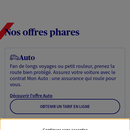
Nos offres phares
Auto
Fan de longs voyages ou petit rouleur, prenez la
route bien protégé. Assurez votre voiture avec le
contrat Mon Auto : une assurance qui roule pour
vous.
Découvrir l'offre Auto
OBTENIR UN TARIF EN LIGNE
Habitation
Continuer sans accepter