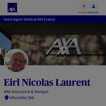
Espace
client
Assistance
Compte
Accéder
Votre Agent Général AXA France
au
contenu
principal
Accéder
au
pied
de
page
Eirl Nicolas Laurent
AXA Assurance & Banque
Alfortville (94)