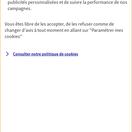
publicités personnalisées et de suivre la performance de nos
campagnes.
Multirisque Entreprise
Gagnez en simplicité et en sérénité avec votre
Vous êtes libre de les accepter, de les refuser comme de
assurance multirisque entreprise. Un contrat
changer d'avis à tout moment en allant sur
"Paramétrer mes
unique pour protéger vos locaux, matériels pro,
cookies
"
équipements et stocks… sans oublier votre
responsabilité civile.
Consulter notre politique de
cookies
Découvrir l'offre Multirisque Entreprise
DEMANDER UN DEVIS
VOIR TOUTES NOS OFFRES