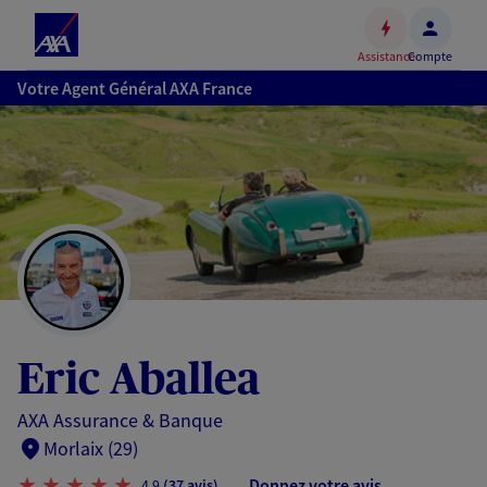
Espace
client
Assistance
Compte
Accéder
Votre Agent Général AXA France
au
contenu
principal
Accéder
au
pied
de
page
Eric Aballea
AXA Assurance & Banque
Morlaix (29)
Donnez votre avis
4,9
(37 avis)