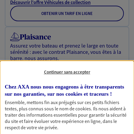
Découvrir l'offre Véhicules de collection
OBTENIR UN TARIF EN LIGNE
Plaisance
Assurez votre bateau et prenez le large en toute
sérénité : avec le contrat Plaisance, vous êtes à la
barre, nous assurons.
Découvrir l'offre Plaisance
Continuer sans accepter
OBTENIR UN TARIF EN LIGNE
Chez AXA nous nous engageons à être transparents
sur nos garanties, sur nos
cookies et traceurs
!
Ensemble, mettons fin aux préjugés sur ces petits fichiers
Assurance prêt immobilier
textes, plus connus sous le nom de
cookies
. Ils nous aident à
Un projet immobilier ? Un emprunt en cours ? De
traiter des informations essentielles pour garantir la sécurité
belles économies possibles sur votre budget
du site et faire évoluer votre expérience en ligne, dans le
immobilier en confiant votre assurance de prêt à
respect de votre vie privée.
AXA !