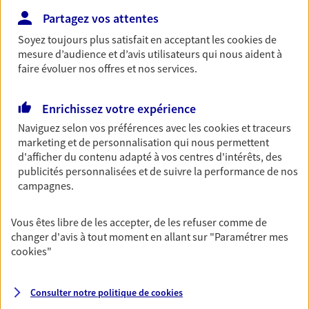
Partagez vos attentes
NOUS CONTACTER
Soyez toujours plus satisfait en acceptant les
cookies
de
mesure d’audience et d’avis utilisateurs qui nous aident à
faire évoluer nos offres et nos services.
Garantie Accidents de la Vie
Bricoleuse, féru de jardinage, pâtissier en herbe
Enrichissez votre expérience
ou grande lectrice… personne n'est à l'abri d'un
accident du quotidien. Avec Ma Protection
Naviguez selon vos préférences avec les
cookies et traceurs
Accident, protégez votre qualité de vie et vos
marketing et de personnalisation qui nous permettent
revenus.
d'afficher du contenu adapté à vos centres d'intérêts, des
publicités personnalisées et de suivre la performance de nos
Découvrir l'offre Garantie Accidents de la Vie
campagnes.
OBTENIR UN TARIF EN LIGNE
Vous êtes libre de les accepter, de les refuser comme de
changer d'avis à tout moment en allant sur
"Paramétrer mes
cookies
"
VOIR TOUTES NOS OFFRES
Consulter notre politique de
cookies