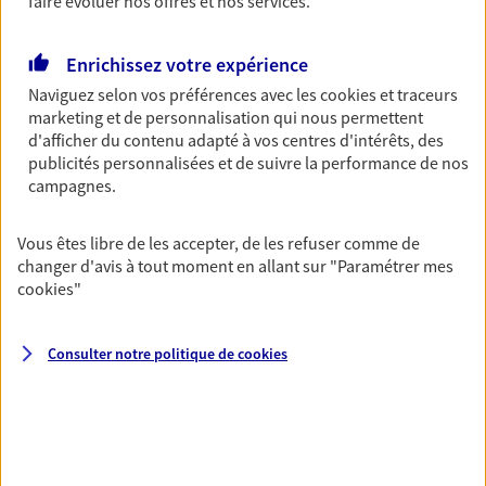
Gagnez en simplicité et en sérénité avec votre
faire évoluer nos offres et nos services.
assurance multirisque entreprise. Un contrat
unique pour protéger vos locaux, matériels pro,
Enrichissez votre expérience
équipements et stocks… sans oublier votre
responsabilité civile.
Naviguez selon vos préférences avec les
cookies et traceurs
marketing et de personnalisation qui nous permettent
Découvrir l'offre Multirisque Entreprise
d'afficher du contenu adapté à vos centres d'intérêts, des
publicités personnalisées et de suivre la performance de nos
DEMANDER UN DEVIS
campagnes.
Vous êtes libre de les accepter, de les refuser comme de
changer d'avis à tout moment en allant sur
"Paramétrer mes
VOIR TOUTES NOS OFFRES
cookies
"
Consulter notre politique de
cookies
Nos expertises