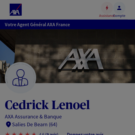
Espace
client
Assistance
Compte
Accéder
Votre Agent Général AXA France
au
contenu
principal
Accéder
au
pied
de
page
Cedrick Lenoel
AXA Assurance & Banque
Salies De Bearn (64)
Donnez votre avis
4,6
(9 avis)