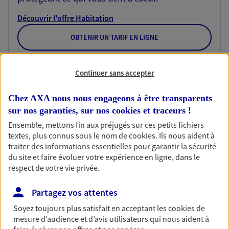
Découvrir l'offre Habitation
OBTENIR UN TARIF EN LIGNE
Continuer sans accepter
Garantie Accidents de la Vie
Bricoleuse, féru de jardinage, pâtissier en herbe
Chez AXA nous nous engageons à être transparents
ou grande lectrice… personne n'est à l'abri d'un
sur nos garanties, sur nos
cookies et traceurs
!
accident du quotidien. Avec Ma Protection
Accident, protégez votre qualité de vie et vos
Ensemble, mettons fin aux préjugés sur ces petits fichiers
revenus.
textes, plus connus sous le nom de
cookies
. Ils nous aident à
traiter des informations essentielles pour garantir la sécurité
Découvrir l'offre Garantie Accidents de la Vie
du site et faire évoluer votre expérience en ligne, dans le
respect de votre vie privée.
OBTENIR UN TARIF EN LIGNE
Partagez vos attentes
Soyez toujours plus satisfait en acceptant les
cookies
de
Multirisque Entreprise
mesure d’audience et d’avis utilisateurs qui nous aident à