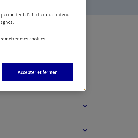
 permettent d'afficher du contenu
pagnes.
aramétrer mes
cookies
"
 Banque
Accepter et fermer