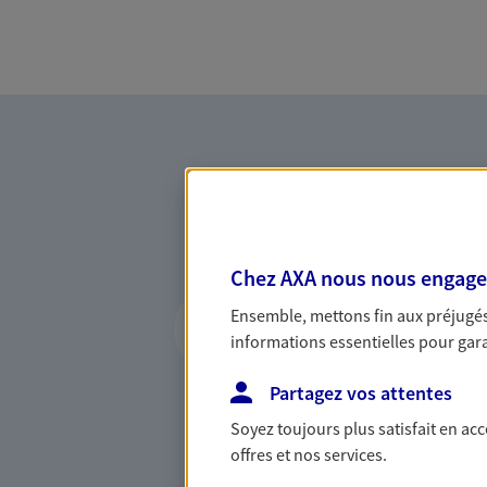
Chez AXA nous nous engageon
Vous accompagner 
Ensemble, mettons fin aux préjugés 
confiance
informations essentielles pour garan
Vous accompagner dans vos p
Partagez vos attentes
votre vie, c'est ainsi que no
Soyez toujours plus satisfait en ac
la confiance et la proximité.
offres et nos services.
connaître que nous proposon