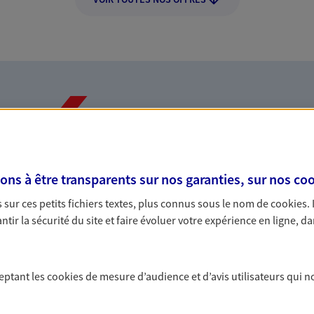
Nos expertises
s à être transparents sur nos garanties, sur nos
coo
dans la durée et la
Accompagner l
sur ces petits fichiers textes, plus connus sous le nom de
cookies
.
entreprises
tir la sécurité du site et faire évoluer votre expérience en ligne, da
rojets de vie tout au long de
Comme vous, nous s
us concevons notre métier : dans
bâtissons ensemble 
ceptant les
cookies
de mesure d’audience et d’avis utilisateurs qui n
 C'est en apprenant à vous
votre activité, vos c
s de meilleures solutions.
votre famille.