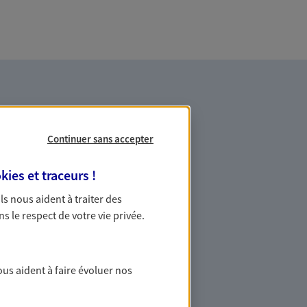
Continuer sans accepter
kies et traceurs
!
es professionnels et les
 Ils nous aident à traiter des
ns le respect de votre vie privée.
ommes des indépendants. Nous
des solutions cohérentes pour protéger
ous aident à faire évoluer nos
ollaborateurs... mais aussi vous-même et