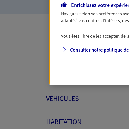
Enrichissez votre expérie
Naviguez selon vos préférences ave
adapté à vos centres d'intérêts, d
Vous êtes libre de les accepter, de
Toutes
Consulter notre politique d
VÉHICULES
HABITATION