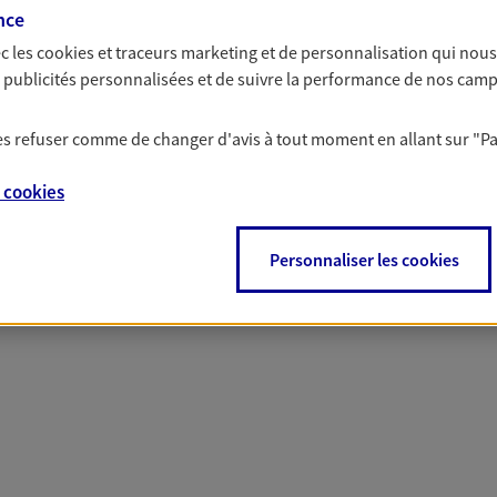
nce
c les
cookies et traceurs
marketing et de personnalisation qui nous
es publicités personnalisées et de suivre la performance de nos cam
 les refuser comme de changer d'avis à tout moment en allant sur
"P
 nos offres Assurance &
e
cookies
Personnaliser les cookies
PARTICULIERS
PRO & ENTREPRISES