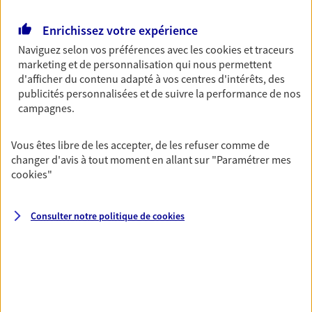
vie
Enrichissez votre expérience
Achat immobilier, installation, départ à la retraite…
Naviguez selon vos préférences avec les
cookies et traceurs
Autant de moments de vie qui nécessitent des solutions
marketing et de personnalisation qui nous permettent
d'assurance et d'épargne. Recevez un conseil d'expert
d'afficher du contenu adapté à vos centres d'intérêts, des
cohérent avec vos besoins
publicités personnalisées et de suivre la performance de nos
campagnes.
Vous aider à constituer une
Vous êtes libre de les accepter, de les refuser comme de
épargne
changer d'avis à tout moment en allant sur
"Paramétrer mes
De nombreuses solutions s'offrent à vous pour faire
cookies
"
fructifier votre épargne. Laquelle correspond à vos
objectifs ? Rien ne remplace les conseils d'un expert :
Consulter notre politique de
cookies
Assurance vie, PER, Livret… Faisons le point ensemble !
Préparer votre avenir
Anticipez les imprévus et sécurisez votre futur grâce à
nos différentes solutions. Nous vous accompagnons