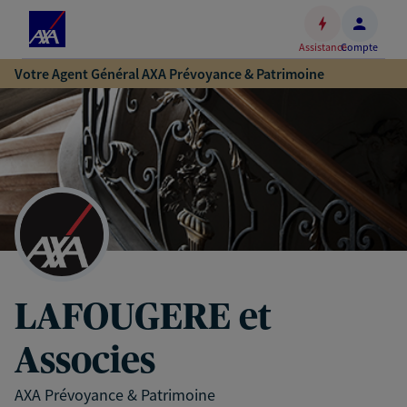
Espace
client
Assistance
Compte
Accéder
Votre Agent Général AXA Prévoyance & Patrimoine
au
contenu
principal
Accéder
au
pied
de
page
LAFOUGERE et
Associes
AXA Prévoyance & Patrimoine