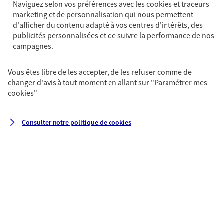
Naviguez selon vos préférences avec les
cookies et traceurs
Découvrir l'offre Garantie Accidents de la Vie
marketing et de personnalisation qui nous permettent
d'afficher du contenu adapté à vos centres d'intérêts, des
OBTENIR UN TARIF EN LIGNE
publicités personnalisées et de suivre la performance de nos
campagnes.
Multirisque Entreprise
Vous êtes libre de les accepter, de les refuser comme de
Gagnez en simplicité et en sérénité avec votre
changer d'avis à tout moment en allant sur
"Paramétrer mes
assurance multirisque entreprise. Un contrat
cookies
"
unique pour protéger vos locaux, matériels pro,
équipements et stocks… sans oublier votre
responsabilité civile.
Consulter notre politique de
cookies
Découvrir l'offre Multirisque Entreprise
DEMANDER UN DEVIS
VOIR TOUTES NOS OFFRES