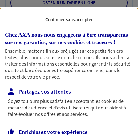
OBTENIR UN TARIF EN LIGNE
Continuer sans accepter
Habitation
Chez AXA nous nous engageons à être transparents
Votre logement est unique, comme vous. Le
contrat Ma Maison assure votre sérénité en
sur nos garanties, sur nos
cookies et traceurs
!
protégeant ce qui vous tient à coeur.
Ensemble, mettons fin aux préjugés sur ces petits fichiers
textes, plus connus sous le nom de
cookies
. Ils nous aident à
Découvrir l'offre Habitation
traiter des informations essentielles pour garantir la sécurité
du site et faire évoluer votre expérience en ligne, dans le
OBTENIR UN TARIF EN LIGNE
respect de votre vie privée.
Partagez vos attentes
Garantie Accidents de la Vie
Soyez toujours plus satisfait en acceptant les
cookies
de
Bricoleuse, féru de jardinage, pâtissier en herbe
mesure d’audience et d’avis utilisateurs qui nous aident à
ou grande lectrice… personne n'est à l'abri d'un
faire évoluer nos offres et nos services.
accident du quotidien. Avec Ma Protection
Accident, protégez votre qualité de vie et vos
revenus.
Enrichissez votre expérience