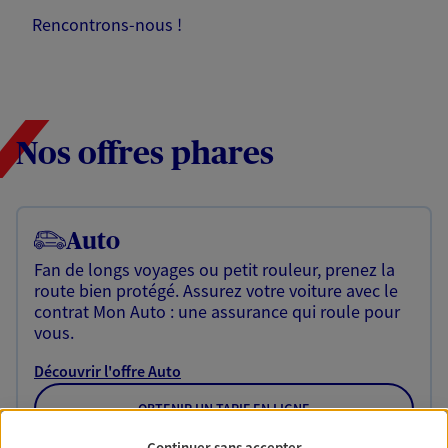
Rencontrons-nous !
Nos offres phares
Auto
Fan de longs voyages ou petit rouleur, prenez la
route bien protégé. Assurez votre voiture avec le
contrat Mon Auto : une assurance qui roule pour
vous.
Découvrir l'offre Auto
OBTENIR UN TARIF EN LIGNE
Continuer sans accepter