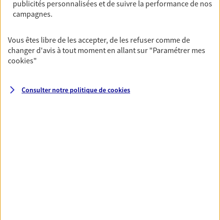
publicités personnalisées et de suivre la performance de nos
OBTENIR UN TARIF EN LIGNE
campagnes.
Vous êtes libre de les accepter, de les refuser comme de
Multirisque Entreprise
changer d'avis à tout moment en allant sur
"Paramétrer mes
Gagnez en simplicité et en sérénité avec votre
cookies
"
assurance multirisque entreprise. Un contrat
unique pour protéger vos locaux, matériels pro,
équipements et stocks… sans oublier votre
Consulter notre politique de
cookies
responsabilité civile.
Découvrir l'offre Multirisque Entreprise
DEMANDER UN DEVIS
VOIR TOUTES NOS OFFRES