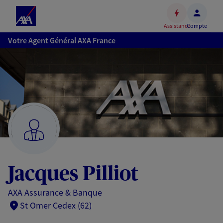
Espace
client
Assistance
Compte
Accéder
Votre Agent Général AXA France
au
contenu
principal
Accéder
au
pied
de
page
Jacques Pilliot
AXA Assurance & Banque
St Omer Cedex (62)