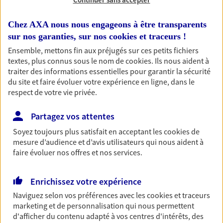
Habitation
Chez AXA nous nous engageons à être transparents
Votre logement est unique, comme vous. Le
sur nos garanties, sur nos
cookies et traceurs
!
contrat Ma Maison assure votre sérénité en
Ensemble, mettons fin aux préjugés sur ces petits fichiers
protégeant ce qui vous tient à coeur.
textes, plus connus sous le nom de
cookies
. Ils nous aident à
traiter des informations essentielles pour garantir la sécurité
Découvrir l'offre Habitation
du site et faire évoluer votre expérience en ligne, dans le
respect de votre vie privée.
OBTENIR UN TARIF EN LIGNE
Partagez vos attentes
Soyez toujours plus satisfait en acceptant les
cookies
de
Garantie Accidents de la Vie
mesure d’audience et d’avis utilisateurs qui nous aident à
Bricoleuse, féru de jardinage, pâtissier en herbe
faire évoluer nos offres et nos services.
ou grande lectrice… personne n'est à l'abri d'un
accident du quotidien. Avec Ma Protection
Accident, protégez votre qualité de vie et vos
Enrichissez votre expérience
revenus.
Naviguez selon vos préférences avec les
cookies et traceurs
marketing et de personnalisation qui nous permettent
Découvrir l'offre Garantie Accidents de la Vie
d'afficher du contenu adapté à vos centres d'intérêts, des