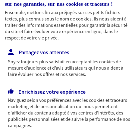
sur nos garanties, sur nos
cookies et traceurs
!
entreprises
Ensemble, mettons fin aux préjugés sur ces petits fichiers
Comme vous, nous sommes des indépendants. Nous
textes, plus connus sous le nom de
cookies
. Ils nous aident à
bâtissons ensemble des solutions cohérentes pour
traiter des informations essentielles pour garantir la sécurité
protéger votre activité, vos collaborateurs... mais aussi
du site et faire évoluer votre expérience en ligne, dans le
vous-même et votre famille.
respect de votre vie privée.
Partagez vos attentes
Accompagner vos projets de
Soyez toujours plus satisfait en acceptant les
cookies
de
vie
mesure d’audience et d’avis utilisateurs qui nous aident à
Achat immobilier, installation, départ à la retraite…
faire évoluer nos offres et nos services.
Autant de moments de vie qui nécessitent des solutions
d'assurance et d'épargne. Recevez un conseil d'expert
Enrichissez votre expérience
cohérent avec vos besoins
Naviguez selon vos préférences avec les
cookies et traceurs
marketing et de personnalisation qui nous permettent
d'afficher du contenu adapté à vos centres d'intérêts, des
Vous aider à constituer une
publicités personnalisées et de suivre la performance de nos
épargne
campagnes.
De nombreuses solutions s'offrent à vous pour faire