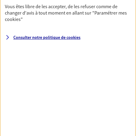
fructifier votre épargne. Laquelle correspond à vos
Vous êtes libre de les accepter, de les refuser comme de
objectifs ? Rien ne remplace les conseils d'un expert :
changer d'avis à tout moment en allant sur
"Paramétrer mes
Assurance vie, PER, Livret… Faisons le point ensemble !
cookies
"
Consulter notre politique de
cookies
Optimiser la gestion de votre
patrimoine
Gérez et optimisez votre patrimoine avec nos solutions
pour diversifier vos placements et protéger vos actifs.
Toutes nos solutions
Prévoyance & Patrimoine