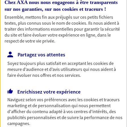
Chez AXA nous nous engageons à être transparents
professionnels et les
sur nos garanties, sur nos
cookies et traceurs
!
entreprises
Ensemble, mettons fin aux préjugés sur ces petits fichiers
Comme vous, nous sommes des indépendants. Nous
textes, plus connus sous le nom de
cookies
. Ils nous aident à
bâtissons ensemble des solutions cohérentes pour
traiter des informations essentielles pour garantir la sécurité
du site et faire évoluer votre expérience en ligne, dans le
protéger votre activité, vos collaborateurs... mais aussi
respect de votre vie privée.
vous-même et votre famille.
Partagez vos attentes
Accompagner vos projets de
Soyez toujours plus satisfait en acceptant les
cookies
de
vie
mesure d’audience et d’avis utilisateurs qui nous aident à
faire évoluer nos offres et nos services.
Achat immobilier, installation, départ à la retraite…
Autant de moments de vie qui nécessitent des solutions
d'assurance et d'épargne. Recevez un conseil d'expert
Enrichissez votre expérience
cohérent avec vos besoins
Naviguez selon vos préférences avec les
cookies et traceurs
marketing et de personnalisation qui nous permettent
d'afficher du contenu adapté à vos centres d'intérêts, des
Vous aider à constituer une
publicités personnalisées et de suivre la performance de nos
campagnes.
épargne